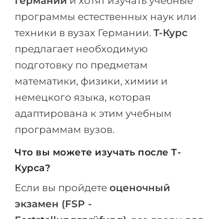
Германии
и хотят изучать учебные
Беларусь
программы естественных наук или
Наши студенты успешно поступают в
Другая страна
техники в вузах Германии.
T-Курс
КОНСУЛЬТАЦИЯ!
предлагает необходимую
ЗАПИСАТЬСЯ НА КОНСУЛЬТАЦИЮ
подготовку по предметам
математики, физики, химии и
немецкого языка, которая
адаптирована к этим учебным
программам вузов.
Что вы можете изучать после Т-
Курса?
Если вы пройдете
оценочный
экзамен (FSP -