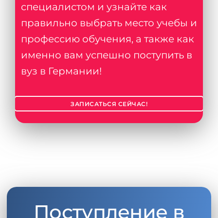
специалистом и узнайте как
правильно выбрать место учебы и
профессию обучения, а также как
именно вам успешно поступить в
вуз в Германии!
ЗАПИСАТЬСЯ СЕЙЧАС!
Поступление в