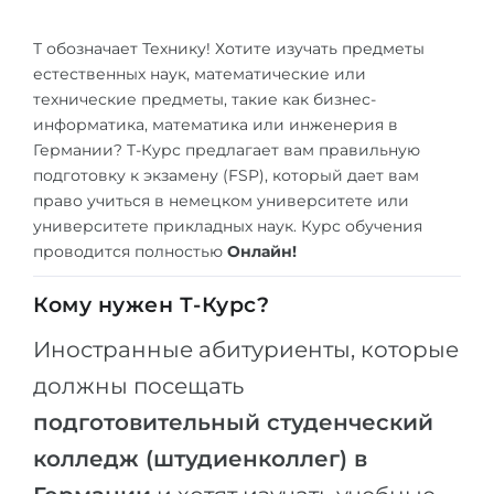
Города
ПОСТУПАЕМ НА...
Т обозначает Технику! Хотите изучать предметы
ПРОФЕССИИ
естественных наук, математические или
Медицина
Профессии
технические предметы, такие как бизнес-
Инженерия
информатика, математика или инженерия в
Специальности
Германии? T-Курс предлагает вам правильную
Физика
Примеры вакансий
подготовку к экзамену (FSP), который дает вам
право учиться в немецком университете или
Менеджмент
университете прикладных наук. Курс обучения
КАРЬЕРНОЕ ОРИЕНТИРОВАНИЕ
Другая специальность
проводится полностью
Онлайн!
ПОСТУПАЕМ ИЗ...
Тест Голланда
Кому нужен Т-Курс?
Россия
Тест Карта Интересов
Иностранные абитуриенты, которые
Украина
Тест RIASEC
должны посещать
Казахстан
Успех
на
подготовительный студенческий
Азербайджан
100%
колледж (штудиенколлег) в
Армения