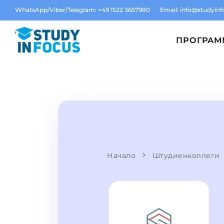
WhatsApp/Viber/Telegram: +49 1522 3657980
Email:
info@studyinf
ПРОГРА
Начало
Штудиенколлеги