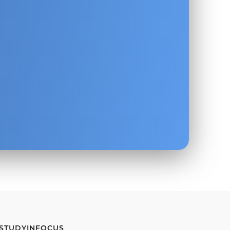
.
 STUDYINFOCUS