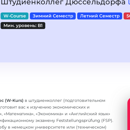
Штудиенколлег Дюссельдорфа
W-Course
Зимний Семестр
Летний Семестр
5
Мин. уровень: B1
с (W-Kurs)
в штудиенколлег (подготовительном
готовит вас к изучению экономических и
, «Математика», «Экономика» и «Английский язык»
фикационному экзамену Feststellungsprüfung (FSP).
чебу в немецком университете или (техническом)