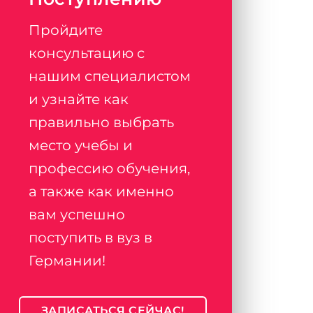
Пройдите
консультацию с
нашим специалистом
и узнайте как
правильно выбрать
место учебы и
профессию обучения,
а также как именно
вам успешно
поступить в вуз в
Германии!
ЗАПИСАТЬСЯ СЕЙЧАС!