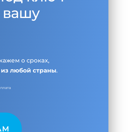
 вашу
кажем о сроках,
и
из любой страны
.
оплата
AM