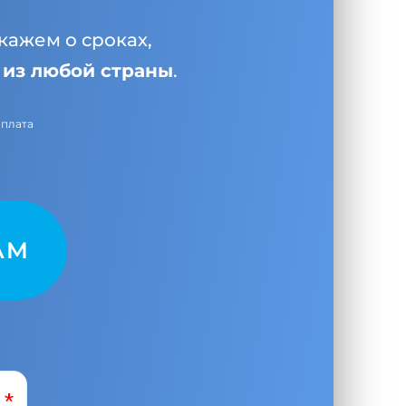
кажем о сроках,
и
из любой страны
.
оплата
AM