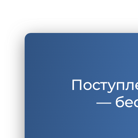
Поступл
— бе