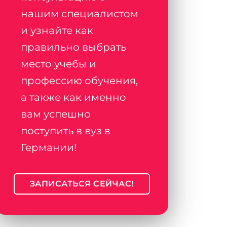
нашим специалистом
и узнайте как
правильно выбрать
место учебы и
профессию обучения,
а также как именно
вам успешно
поступить в вуз в
Германии!
ЗАПИСАТЬСЯ СЕЙЧАС!