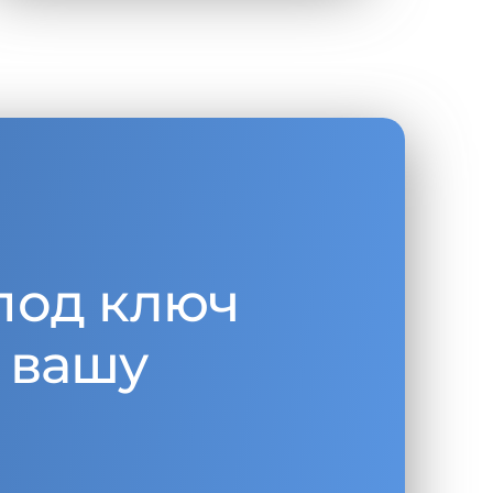
под ключ
 вашу