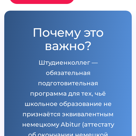
Беларусь
Наши студенты успешно поступают в
Другая страна
КОНСУЛЬТАЦИЯ!
Почему это
ЗАПИСАТЬСЯ НА КОНСУЛЬТАЦИЮ
важно?
Штудиенколлег —
обязательная
подготовительная
программа для тех, чьё
школьное образование не
признаётся эквивалентным
немецкому Abitur (аттестату
об окончании немецкой