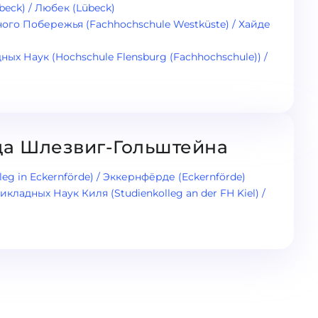
beck) / Любек (Lübeck)
го Побережья (Fachhochschule Westküste) / Хайде
х Наук (Hochschule Flensburg (Fachhochschule)) /
да Шлезвиг-Гольштейна
lleg in Eckernförde) / Эккернфёрде (Eckernförde)
адных Наук Киля (Studienkolleg an der FH Kiel) /