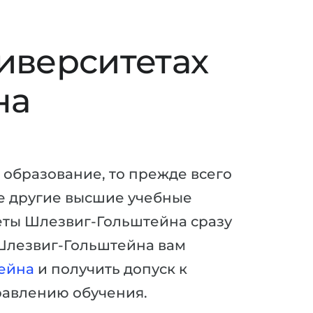
иверситетах
на
 образование, то прежде всего
же другие высшие учебные
теты Шлезвиг-Гольштейна сразу
 Шлезвиг-Гольштейна вам
ейна
и получить допуск к
равлению обучения.