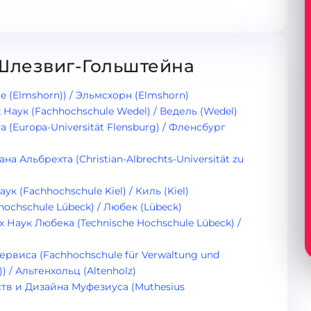
Шлезвиг-Гольштейна
 (Elmshorn)) / Эльмсхорн (Elmshorn)
аук (Fachhochschule Wedel) / Ведель (Wedel)
Europa-Universität Flensburg) / Фленсбург
 Альбрехта (Christian-Albrechts-Universität zu
(Fachhochschule Kiel) / Киль (Kiel)
chschule Lübeck) / Любек (Lübeck)
Наук Любека (Technische Hochschule Lübeck) /
виса (Fachhochschule für Verwaltung und
)) / Альтенхольц (Altenholz)
тв и Дизайна Муфезиуса (Muthesius