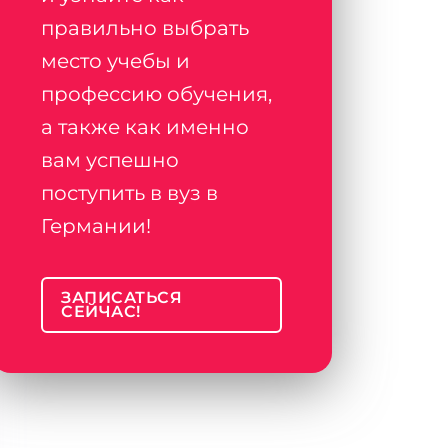
правильно выбрать
место учебы и
профессию обучения,
а также как именно
вам успешно
поступить в вуз в
Германии!
ЗАПИСАТЬСЯ
СЕЙЧАС!