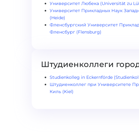
Университет Любека (Universität zu Lü
Университет Прикладных Наук Западно
(Heide)
Фленсбургский Университет Прикладны
Фленсбург (Flensburg)
Штудиенколлеги горо
Studienkolleg in Eckernförde (Studienko
Штудиенколлег при Университете Прикл
Киль (Kiel)