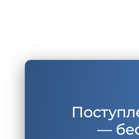
Поступл
— бе