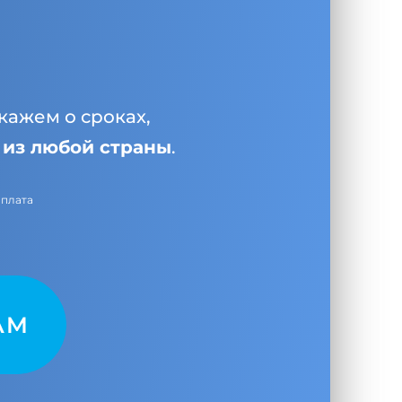
кажем о сроках,
и
из любой страны
.
оплата
AM