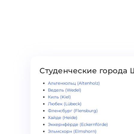
Студенческие города 
Альтенхольц (Altenholz)
Ведель (Wedel)
Киль (Kiel)
Любек (Lübeck)
Фленсбург (Flensburg)
Хайде (Heide)
Эккернфёрде (Eckernförde)
Эльмсхорн (Elmshorn)