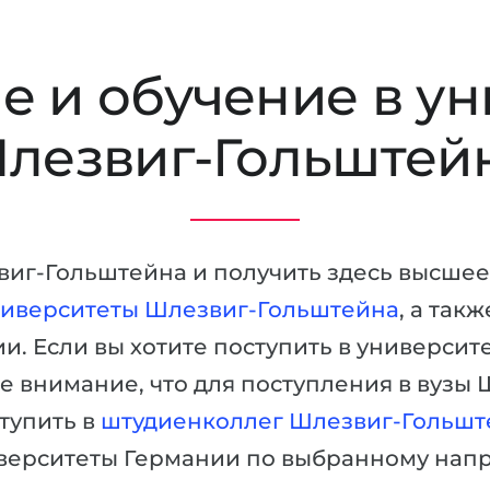
е и обучение в ун
лезвиг-Гольштей
звиг-Гольштейна и получить здесь высшее
иверситеты Шлезвиг-Гольштейна
, а так
и. Если вы хотите поступить в универси
те внимание, что для поступления в вузы
тупить в
штудиенколлег Шлезвиг-Гольшт
верситеты Германии по выбранному нап