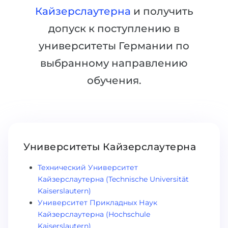
Кайзерслаутерна
и получить
Беларусь
Наши студенты успешно поступают в
допуск к поступлению в
Другая страна
КОНСУЛЬТАЦИЯ!
университеты Германии по
ЗАПИСАТЬСЯ НА КОНСУЛЬТАЦИЮ
выбранному направлению
обучения.
Университеты Кайзерслаутерна
Технический Университет
Кайзерслаутерна (Technische Universität
Kaiserslautern)
Университет Прикладных Наук
Кайзерслаутерна (Hochschule
Kaiserslautern)