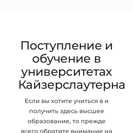
Штудиенколлег
Языковая виза
Бакалавриат
ШТУДИЕНКОЛЛЕГ
Магистратура
Штудиенколлеги
Второе Высшее
Курсы штудиенколлег
Поступление и
ПОСТУПАЕМ ПОСЛЕ...
Freshman / Foundation
обучение в
Школы 11 классов
Подготовка к вузу
университетах
Школы 12 классов (NIS)
Подготовка к штудиенколлег
Колледжа
Кайзерслаутерна
Специальные курсы
IB-Diploma
Математика
Если вы хотите учиться в и
1 курса
Портфолио
получить здесь высшее
2-3 курса
ГЕОГРАФИЯ
образование, то прежде
Бакалавриата
Земли
всего обратите внимание на
Магистратуры