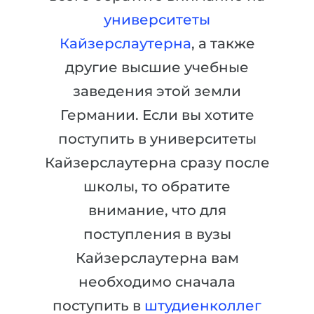
Города
университеты
ПОСТУПАЕМ НА...
ПРОФЕССИИ
Кайзерслаутерна
, а также
Медицина
Профессии
другие высшие учебные
Инженерия
Специальности
заведения этой земли
Физика
Примеры вакансий
Германии. Если вы хотите
Менеджмент
поступить в университеты
КАРЬЕРНОЕ ОРИЕНТИРОВАНИЕ
Другая специальность
Кайзерслаутерна сразу после
ПОСТУПАЕМ ИЗ...
Тест Голланда
школы, то обратите
Россия
внимание, что для
Тест Карта Интересов
Украина
поступления в вузы
Тест RIASEC
Кайзерслаутерна вам
Казахстан
Успех
на
необходимо сначала
Азербайджан
100%
поступить в
штудиенколлег
Армения