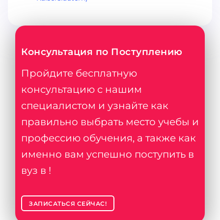
Консультация по Поступлению
Пройдите бесплатную
консультацию с нашим
специалистом и узнайте как
правильно выбрать место учебы и
профессию обучения, а также как
именно вам успешно поступить в
вуз в !
ЗАПИСАТЬСЯ СЕЙЧАС!