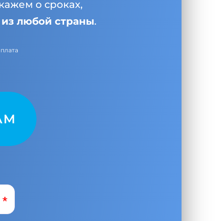
кажем о сроках,
и
из любой страны
.
оплата
AM