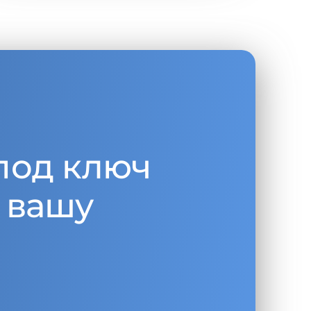
под ключ
 вашу