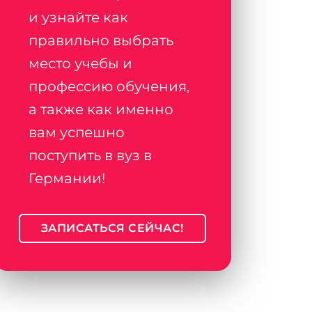
и узнайте как
правильно выбрать
место учебы и
профессию обучения,
а также как именно
вам успешно
поступить в вуз в
Германии!
ЗАПИСАТЬСЯ СЕЙЧАС!