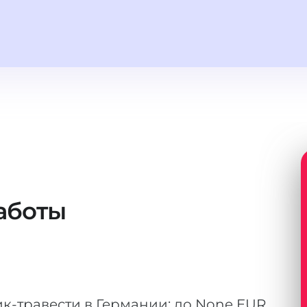
аботы
к-травести в Германии: до None EUR