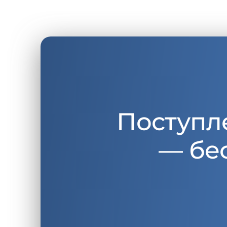
Поступл
— бе