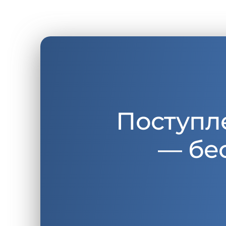
Поступл
— бе