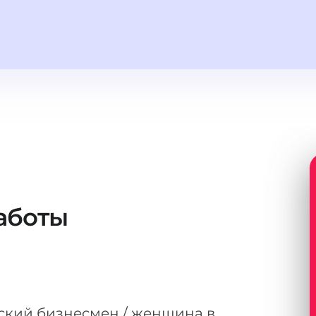
аботы
ский бизнесмен / женщина в