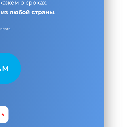
кажем о сроках,
и
из любой страны
.
оплата
AM