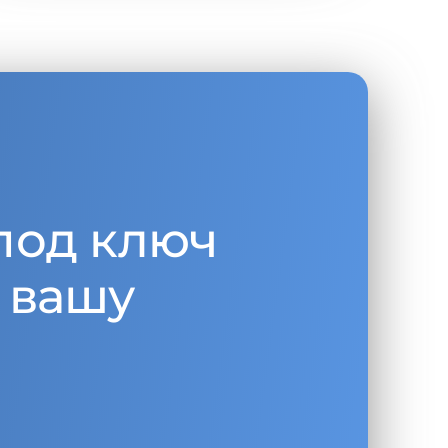
под ключ
 вашу