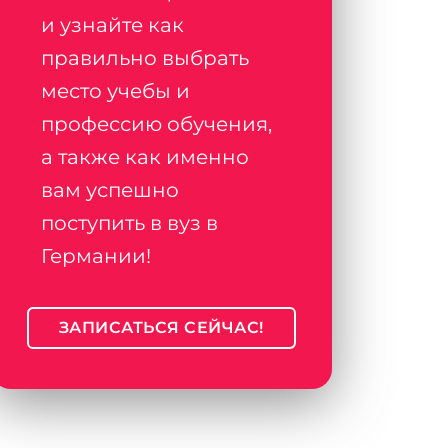
и узнайте как
правильно выбрать
место учебы и
профессию обучения,
а также как именно
вам успешно
поступить в вуз в
Германии!
ЗАПИСАТЬСЯ СЕЙЧАС!