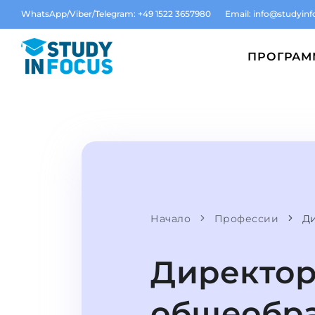
WhatsApp/Viber/Telegram: +49 1522 3657980
Email:
info@studyinf
ПРОГРА
Начало
Профессии
Д
Директо
общеобр