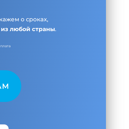
кажем о сроках,
и
из любой страны
.
оплата
AM