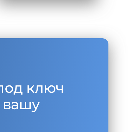
под ключ
 вашу