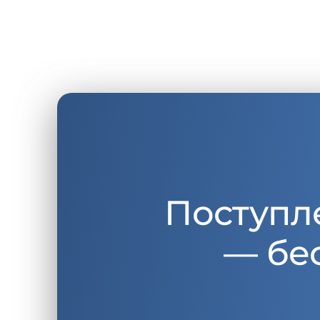
Поступл
— бе