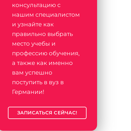
консультацию с
нашим специалистом
и узнайте как
правильно выбрать
место учебы и
профессию обучения,
а также как именно
вам успешно
поступить в вуз в
Германии!
ЗАПИСАТЬСЯ СЕЙЧАС!