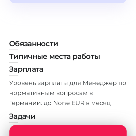
Штудиенколлег
Языковая виза
Бакалавриат
ШТУДИЕНКОЛЛЕГ
Магистратура
Штудиенколлеги
Второе Высшее
Курсы штудиенколлег
Обязанности
ПОСТУПАЕМ ПОСЛЕ...
Freshman / Foundation
Типичные места работы
Школы 11 классов
Подготовка к вузу
Зарплата
Школы 12 классов (NIS)
Подготовка к штудиенколлег
Колледжа
Уровень зарплаты для Менеджер по
Специальные курсы
IB-Diploma
нормативным вопросам в
Математика
Германии: до None EUR в месяц
1 курса
Портфолио
2-3 курса
Задачи
ГЕОГРАФИЯ
Бакалавриата
Земли
Магистратуры