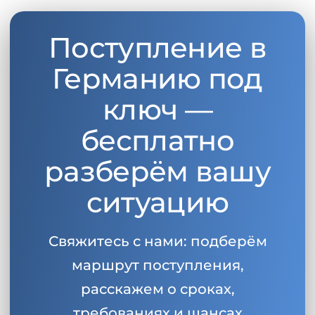
Беларусь
Наши студенты успешно поступают в
Поступление в
Другая страна
КОНСУЛЬТАЦИЯ!
Германию под
ЗАПИСАТЬСЯ НА КОНСУЛЬТАЦИЮ
ключ —
бесплатно
разберём вашу
ситуацию
Свяжитесь с нами: подберём
маршрут поступления,
расскажем о сроках,
требованиях и шансах