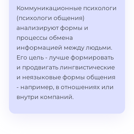
Штудиенколлег
Языковая виза
Коммуникационные психологи
Бакалавриат
ШТУДИЕНКОЛЛЕГ
(психологи общения)
Магистратура
Штудиенколлеги
анализируют формы и
Второе Высшее
процессы обмена
Курсы штудиенколлег
информацией между людьми.
ПОСТУПАЕМ ПОСЛЕ...
Freshman / Foundation
Его цель - лучше формировать
Школы 11 классов
Подготовка к вузу
и продвигать лингвистические
Школы 12 классов (NIS)
Подготовка к штудиенколлег
и неязыковые формы общения
Колледжа
Специальные курсы
- например, в отношениях или
IB-Diploma
Математика
внутри компаний.
1 курса
Портфолио
2-3 курса
ГЕОГРАФИЯ
Бакалавриата
Земли
Магистратуры