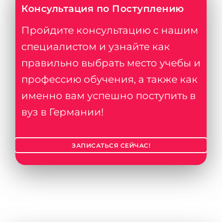
Консультация по Поступлению
Пройдите консультацию с нашим
специалистом и узнайте как
правильно выбрать место учебы и
профессию обучения, а также как
именно вам успешно поступить в
вуз в Германии!
ЗАПИСАТЬСЯ СЕЙЧАС!