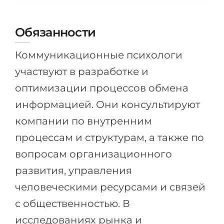
Города
ПОСТУПАЕМ НА...
ПРОФЕССИИ
Обязанности
Медицина
Профессии
Коммуникационные психологи
Инженерия
Специальности
участвуют в разработке и
Физика
Примеры вакансий
оптимизации процессов обмена
Менеджмент
информацией. Они консультируют
КАРЬЕРНОЕ ОРИЕНТИРОВАНИЕ
Другая специальность
компании по внутренним
ПОСТУПАЕМ ИЗ...
Тест Голланда
процессам и структурам, а также по
Россия
Тест Карта Интересов
вопросам организационного
Украина
Тест RIASEC
развития, управления
Казахстан
Успех
на
человеческими ресурсами и связей
Азербайджан
с общественностью. В
100%
исследованиях рынка и
Армения