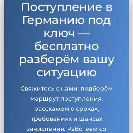
Поступление в
Беларусь
Наши студенты успешно поступают в
Германию под
Другая страна
КОНСУЛЬТАЦИЯ!
ключ —
ЗАПИСАТЬСЯ НА КОНСУЛЬТАЦИЮ
бесплатно
разберём вашу
ситуацию
Свяжитесь с нами: подберём
маршрут поступления,
расскажем о сроках,
требованиях и шансах
зачисления. Работаем со