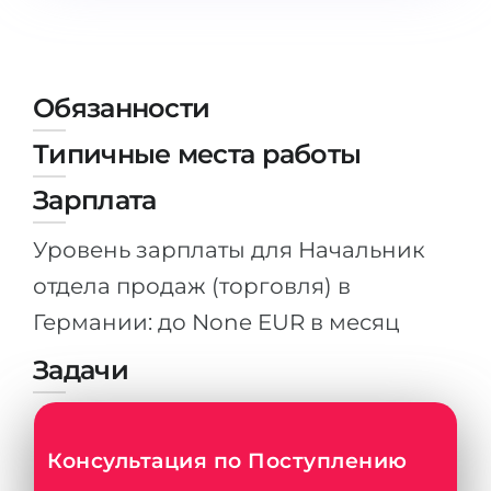
Штудиенколлег
Языковая виза
Бакалавриат
ШТУДИЕНКОЛЛЕГ
Магистратура
Штудиенколлеги
Обязанности
Второе Высшее
Курсы штудиенколлег
Типичные места работы
ПОСТУПАЕМ ПОСЛЕ...
Freshman / Foundation
Зарплата
Школы 11 классов
Подготовка к вузу
Уровень зарплаты для Начальник
Школы 12 классов (NIS)
Подготовка к штудиенколлег
отдела продаж (торговля) в
Колледжа
Специальные курсы
Германии: до None EUR в месяц
IB-Diploma
Математика
Задачи
1 курса
Портфолио
2-3 курса
ГЕОГРАФИЯ
Бакалавриата
Консультация по Поступлению
Земли
Магистратуры