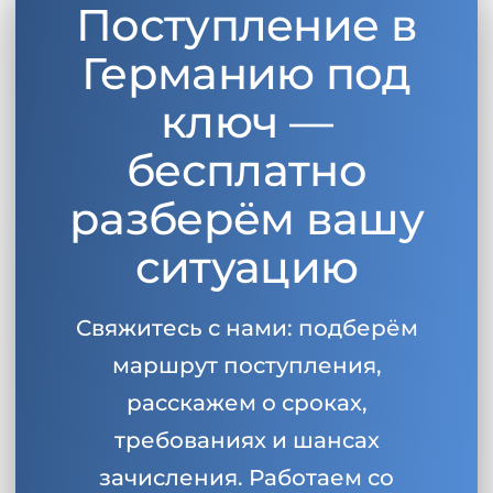
Поступление в
Беларусь
Наши студенты успешно поступают в
Германию под
Другая страна
КОНСУЛЬТАЦИЯ!
ключ —
ЗАПИСАТЬСЯ НА КОНСУЛЬТАЦИЮ
бесплатно
разберём вашу
ситуацию
Свяжитесь с нами: подберём
маршрут поступления,
расскажем о сроках,
требованиях и шансах
зачисления. Работаем со