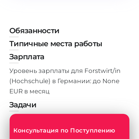
Штудиенколлег
Языковая виза
Бакалавриат
ШТУДИЕНКОЛЛЕГ
Магистратура
Штудиенколлеги
Обязанности
Второе Высшее
Курсы штудиенколлег
Типичные места работы
ПОСТУПАЕМ ПОСЛЕ...
Freshman / Foundation
Зарплата
Школы 11 классов
Подготовка к вузу
Уровень зарплаты для Forstwirt/in
Школы 12 классов (NIS)
Подготовка к штудиенколлег
(Hochschule) в Германии: до None
Колледжа
Специальные курсы
EUR в месяц
IB-Diploma
Математика
Задачи
1 курса
Портфолио
2-3 курса
ГЕОГРАФИЯ
Бакалавриата
Консультация по Поступлению
Земли
Магистратуры