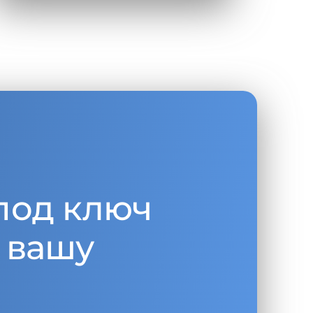
под ключ
 вашу