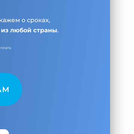
кажем о сроках,
и
из любой страны
.
оплата
AM