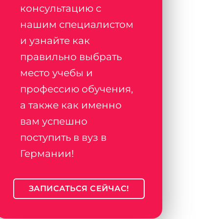
консультацию с
нашим специалистом
и узнайте как
правильно выбрать
место учебы и
профессию обучения,
а также как именно
вам успешно
поступить в вуз в
Германии!
ЗАПИСАТЬСЯ СЕЙЧАС!