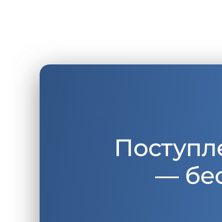
Поступл
— бе