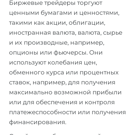
Биржевые трейдеры торгуют
Города
ПОСТУПАЕМ НА...
ценными бумагами и ценностями,
ПРОФЕССИИ
такими как акции, облигации,
Медицина
Профессии
иностранная валюта, валюта, сырье
Инженерия
Специальности
и их производные, например,
Физика
Примеры вакансий
опционы или фьючерсы. Они
Менеджмент
используют колебания цен,
КАРЬЕРНОЕ ОРИЕНТИРОВАНИЕ
Другая специальность
обменного курса или процентных
ПОСТУПАЕМ ИЗ...
Тест Голланда
ставок, например, для получения
Россия
Тест Карта Интересов
максимально возможной прибыли
Украина
Тест RIASEC
или для обеспечения и контроля
Казахстан
Успех
платежеспособности или получения
на
финансирования.
Азербайджан
100%
Армения