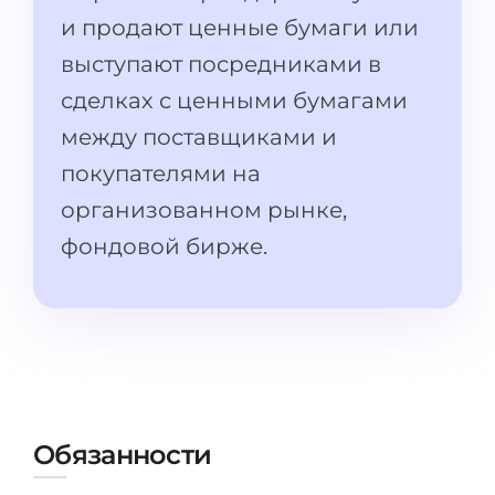
Штудиенколлег
Языковая виза
и продают ценные бумаги или
Бакалавриат
ШТУДИЕНКОЛЛЕГ
выступают посредниками в
Магистратура
сделках с ценными бумагами
Штудиенколлеги
Второе Высшее
между поставщиками и
Курсы штудиенколлег
покупателями на
ПОСТУПАЕМ ПОСЛЕ...
Freshman / Foundation
организованном рынке,
Школы 11 классов
Подготовка к вузу
фондовой бирже.
Школы 12 классов (NIS)
Подготовка к штудиенколлег
Колледжа
Специальные курсы
IB-Diploma
Математика
1 курса
Портфолио
2-3 курса
ГЕОГРАФИЯ
Обязанности
Бакалавриата
Земли
Магистратуры