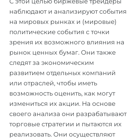
С этой целью биржевые трейдеры
Беларусь
наблюдают и анализируют события
Наши студенты успешно поступают в
Другая страна
на мировых рынках и (мировые)
КОНСУЛЬТАЦИЯ!
политические события с точки
ЗАПИСАТЬСЯ НА КОНСУЛЬТАЦИЮ
зрения их возможного влияния на
рынок ценных бумаг. Они также
следят за экономическим
развитием отдельных компаний
или отраслей, чтобы иметь
возможность оценить, как могут
измениться их акции. На основе
своего анализа они разрабатывают
торговые стратегии и пытаются их
реализовать. Они осуществляют