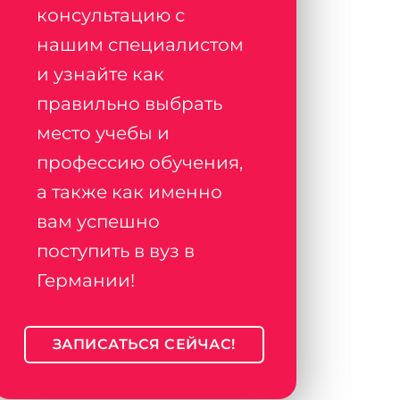
консультацию с
нашим специалистом
и узнайте как
правильно выбрать
место учебы и
профессию обучения,
а также как именно
вам успешно
поступить в вуз в
Германии!
ЗАПИСАТЬСЯ СЕЙЧАС!