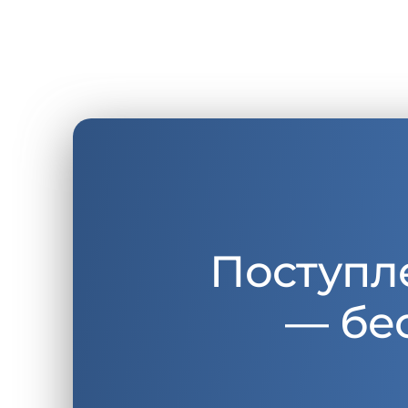
Поступл
— бе