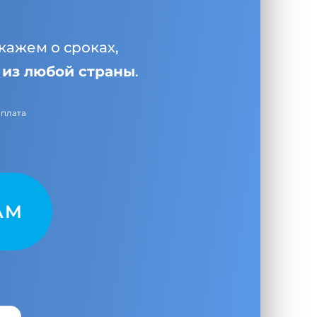
кажем о сроках,
и
из любой страны
.
оплата
AM