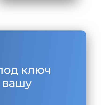
под ключ
 вашу