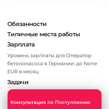
Штудиенколлег
Языковая виза
Бакалавриат
ШТУДИЕНКОЛЛЕГ
Магистратура
Штудиенколлеги
Обязанности
Второе Высшее
Курсы штудиенколлег
Типичные места работы
ПОСТУПАЕМ ПОСЛЕ...
Freshman / Foundation
Зарплата
Школы 11 классов
Подготовка к вузу
Уровень зарплаты для Оператор
Школы 12 классов (NIS)
Подготовка к штудиенколлег
бетононасоса в Германии: до None
Колледжа
Специальные курсы
EUR в месяц
IB-Diploma
Математика
Задачи
1 курса
Портфолио
2-3 курса
ГЕОГРАФИЯ
Бакалавриата
Консультация по Поступлению
Земли
Магистратуры