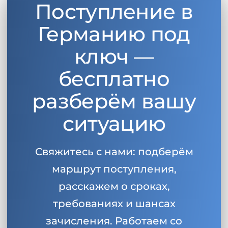
Поступление в
Беларусь
Наши студенты успешно поступают в
Германию под
Другая страна
КОНСУЛЬТАЦИЯ!
ключ —
ЗАПИСАТЬСЯ НА КОНСУЛЬТАЦИЮ
бесплатно
разберём вашу
ситуацию
Свяжитесь с нами: подберём
маршрут поступления,
расскажем о сроках,
требованиях и шансах
зачисления. Работаем со