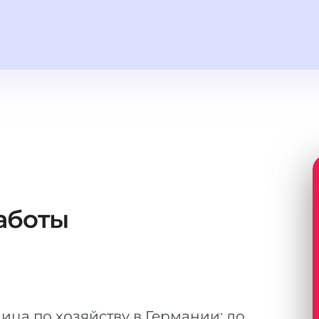
аботы
ца по хозяйству в Германии: до