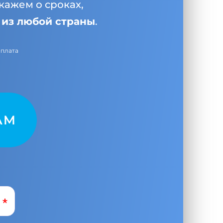
кажем о сроках,
и
из любой страны
.
оплата
AM