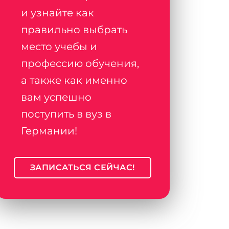
и узнайте как
правильно выбрать
место учебы и
профессию обучения,
а также как именно
вам успешно
поступить в вуз в
Германии!
ЗАПИСАТЬСЯ СЕЙЧАС!