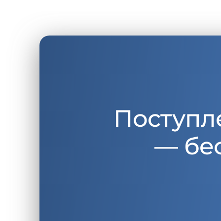
Поступл
— бе