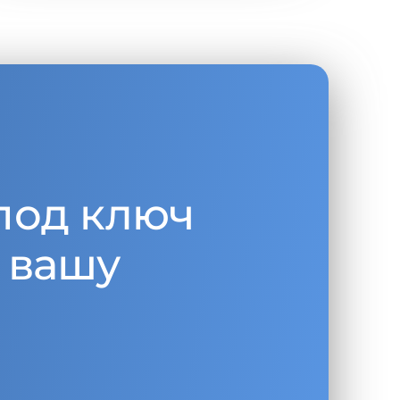
под ключ
 вашу