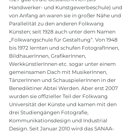
Города
Handwerker- und Kunstgewerbeschule) und
ПОСТУПАЕМ НА...
ПРОФЕССИИ
von Anfang an waren sie in großer Nähe und
Медицина
Parallelität zu den anderen Folkwang
Профессии
Künsten; seit 1928 auch unter dem Namen
Инженерия
Специальности
„Folkwangschule für Gestaltung“. Von 1948
Физика
Примеры вакансий
bis 1972 lernten und schufen FotografInnen,
Менеджмент
BildhauerInnen, GrafikerInnen,
WerkkünstlerInnen etc. sogar unter einem
КАРЬЕРНОЕ ОРИЕНТИРОВАНИЕ
Другая специальность
gemeinsamen Dach mit MusikerInnen,
ПОСТУПАЕМ ИЗ...
Тест Голланда
TänzerInnen und SchauspielerInnen in der
Benediktiner Abtei Werden. Aber erst 2007
Россия
Тест Карта Интересов
wurden sie offizieller Teil der Folkwang
Украина
Тест RIASEC
Universität der Künste und kamen mit den
Казахстан
Успех
на
drei Studiengängen Fotografie,
Kommunikationsdesign und Industrial
Азербайджан
100%
Design. Seit Januar 2010 wird das SANAA-
Армения