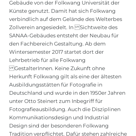
Gebäude von der Folkwang Universität der
Беларусь
Künste genutzt. Damit hat sich Folkwang
Наши студенты успешно поступают в
verbindlich auf dem Gelände des Welterbes
Другая страна
КОНСУЛЬТАЦИЯ!
Zollverein angesiedelt. In Sichtweite des
ЗАПИСАТЬСЯ НА КОНСУЛЬТАЦИЮ
SANAA-Gebäudes entsteht der Neubau für
den Fachbereich Gestaltung. Ab dem
Wintersemester 2017 startet dort der
Lehrbetrieb für alle Folkwang
GestalterInnen. Keine Zukunft ohne
Herkunft Folkwang gilt als eine der ältesten
Ausbildungsstätten für Fotografie in
Deutschland und wurde in den 1950er Jahren
unter Otto Steinert zum Inbegriff für
Fotografieausbildung. Auch die Disziplinen
Kommunikationsdesign und Industrial
Design sind der besonderen Folkwang
Tradition verpflichtet. Dafür stehen zahlreiche