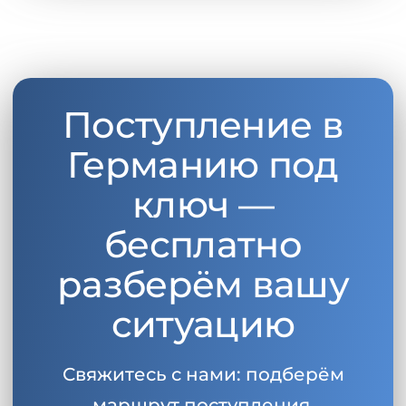
Поступление в
Германию под
ключ —
бесплатно
разберём вашу
ситуацию
Свяжитесь с нами: подберём
маршрут поступления,