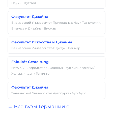
Наук · Штутгарт
Факультет Дизайна
Висмарский Университет Прикладных Наук Технологии,
Бизнеса и Дизайна · Висмар
Факультет Искусства и Дизайна
Веймарский Университет-Баухаус · Веймар
Fakultät Gestaltung
HAWK Университет прикладных наук Хильдесхайм /
Хольцминден / Геттинген
Факультет Дизайна
Технический Университет Аугсбурга · Аугсбург
→ Все вузы Германии с