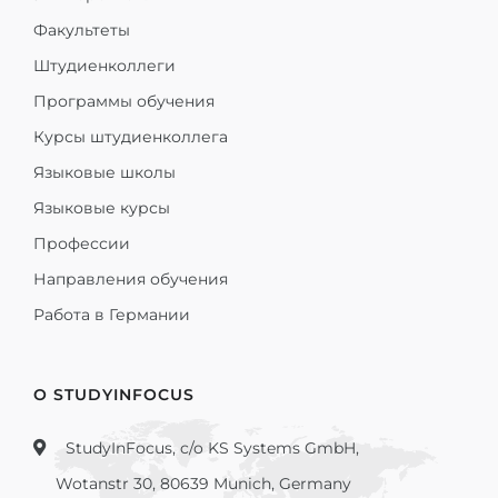
Факультеты
Штудиенколлеги
Программы обучения
Курсы штудиенколлега
Языковые школы
Языковые курсы
Профессии
Направления обучения
Работа в Германии
О STUDYINFOCUS
StudyInFocus, c/o KS Systems GmbH,
Wotanstr 30, 80639 Munich, Germany