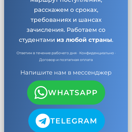
расскажем о сроках,
требованиях и шансах
зачисления. Работаем со
студентами
из любой страны
.
Ответим в течение рабочего дня · Конфиденциально ·
Договор и поэтапная оплата
Напишите нам в мессенджер
WHATSAPP
TELEGRAM