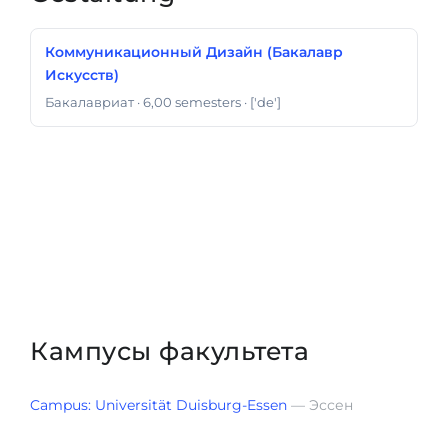
Коммуникационный Дизайн (Бакалавр
Искусств)
Бакалавриат
· 6,00 semesters
· ['de']
Кампусы факультета
Campus: Universität Duisburg-Essen
— Эссен