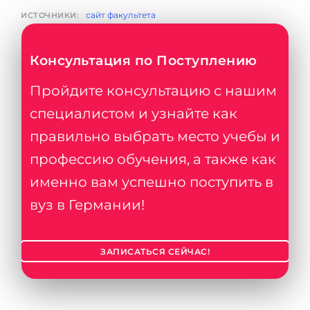
сайт факультета
ИСТОЧНИКИ:
Консультация по Поступлению
Пройдите консультацию с нашим
специалистом и узнайте как
правильно выбрать место учебы и
профессию обучения, а также как
именно вам успешно поступить в
вуз в Германии!
ЗАПИСАТЬСЯ СЕЙЧАС!