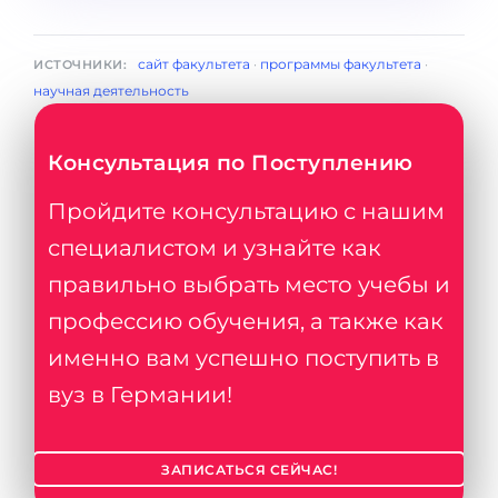
сайт факультета
·
программы факультета
·
ИСТОЧНИКИ:
научная деятельность
Консультация по Поступлению
Пройдите консультацию с нашим
специалистом и узнайте как
правильно выбрать место учебы и
профессию обучения, а также как
именно вам успешно поступить в
вуз в Германии!
ЗАПИСАТЬСЯ СЕЙЧАС!