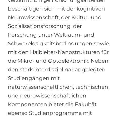
verzahnt. Einige Forschungsarbeiten
Беларусь
beschäftigen sich mit der kognitiven
Наши студенты успешно поступают в
Другая страна
Neurowissenschaft, der Kultur- und
КОНСУЛЬТАЦИЯ!
Sozialisationsforschung, der
ЗАПИСАТЬСЯ НА КОНСУЛЬТАЦИЮ
Forschung unter Weltraum- und
Schwerelosigkeitsbedingungen sowie
mit den Halbleiter-Nanostrukturen für
die Mikro- und Optoelektronik. Neben
den stark interdisziplinär angelegten
Studiengängen mit
naturwissenschaftlichen, technischen
und neurowissenschaftlichen
Komponenten bietet die Fakultät
ebenso Studienprogramme mit