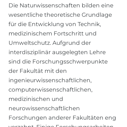
Города
Die Naturwissenschaften bilden eine
ПОСТУПАЕМ НА...
ПРОФЕССИИ
wesentliche theoretische Grundlage
Медицина
für die Entwicklung von Technik,
Профессии
Инженерия
medizinischem Fortschritt und
Специальности
Физика
Umweltschutz. Aufgrund der
Примеры вакансий
interdisziplinär ausgelegten Lehre
Менеджмент
sind die Forschungsschwerpunkte
КАРЬЕРНОЕ ОРИЕНТИРОВАНИЕ
Другая специальность
der Fakultät mit den
ПОСТУПАЕМ ИЗ...
Тест Голланда
ingenieurwissenschaftlichen,
Россия
Тест Карта Интересов
computerwissenschaftlichen,
Украина
Тест RIASEC
medizinischen und
Казахстан
Успех
на
neurowissenschaftlichen
Азербайджан
100%
Forschungen anderer Fakultäten eng
Армения