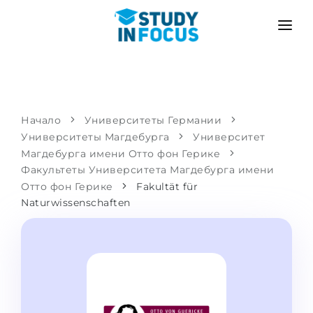
ПРОГРАММЫ
ВУЗЫ
ПОСТУПЛЕНИЕ
Университеты
СЦЕНАРИЙ
МЕТОДИКА
Начало
Университеты Германии
Университеты Магдебурга
Бакалавриат и магистратура
Университет
Поступить после школы
УСЛУГИ
Магдебурга имени Отто фон Герике
Подготовительные курсы при вузе
Перевод из вуза
Факультеты Университета Магдебурга имени
Отто фон Герике
Fakultät für
Пропедевтика
Магистратура в Германии
Naturwissenschaften
Второе высшее
ЯЗЫКОВЫЕ ШКОЛЫ
Родителям
Языковые школы
С гарантией зачисления
Языковые курсы
ПОСТУПАЕМ В...
Онлайн уроки языка