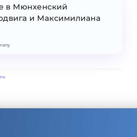
ie в Мюнхенский
юдвига и Максимилиана
rmany
ета