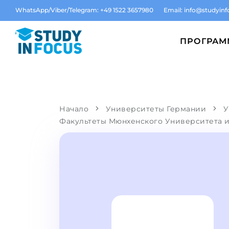
WhatsApp/Viber/Telegram: +49 1522 3657980
Email:
info@studyinf
ПРОГРА
Начало
Университеты Германии
У
Факультеты Мюнхенского Университета 