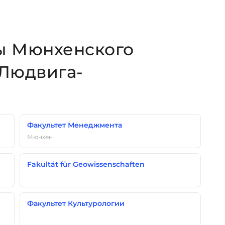
ы Мюнхенского
 Людвига-
Факультет Менеджмента
Мюнхен
Fakultät für Geowissenschaften
Факультет Культурологии