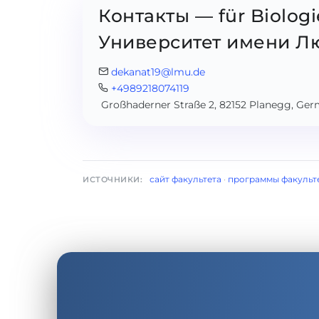
Контакты — für Biolog
Университет имени Л
dekanat19@lmu.de
+4989218074119
Großhaderner Straße 2, 82152 Planegg, Ge
сайт факультета
·
программы факульт
ИСТОЧНИКИ: