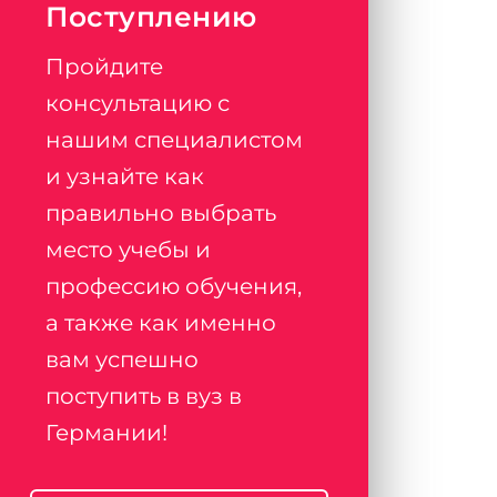
Поступлению
Пройдите
консультацию с
нашим специалистом
и узнайте как
правильно выбрать
место учебы и
профессию обучения,
а также как именно
вам успешно
поступить в вуз в
Германии!