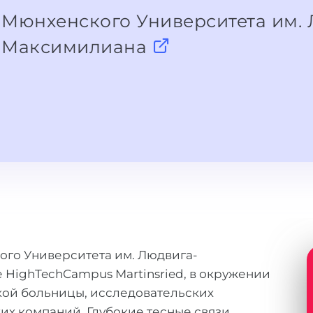
Мюнхенского Университета им. 
Максимилиана
ого Университета им. Людвига-
HighTechCampus Martinsried, в окружении
кой больницы, исследовательских
их компаний. Глубокие тесные связи