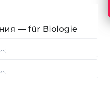
ия — für Biologie
['en']
['en']