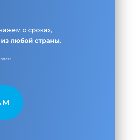
кажем о сроках,
и
из любой страны
.
оплата
AM