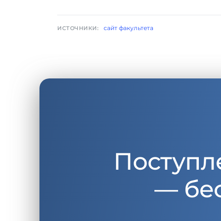
сайт факультета
ИСТОЧНИКИ:
Поступл
— бе