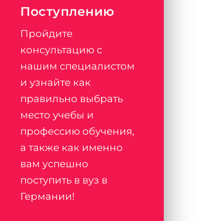
Поступлению
Пройдите
консультацию с
нашим специалистом
и узнайте как
правильно выбрать
место учебы и
профессию обучения,
а также как именно
вам успешно
поступить в вуз в
Германии!