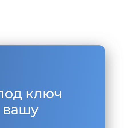
под ключ
 вашу