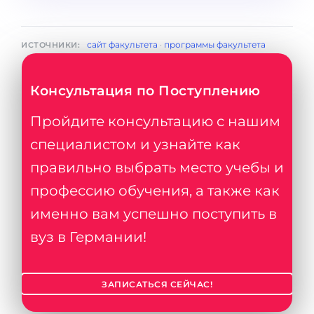
сайт факультета
·
программы факультета
ИСТОЧНИКИ:
Консультация по Поступлению
Пройдите консультацию с нашим
специалистом и узнайте как
правильно выбрать место учебы и
профессию обучения, а также как
именно вам успешно поступить в
вуз в Германии!
ЗАПИСАТЬСЯ СЕЙЧАС!