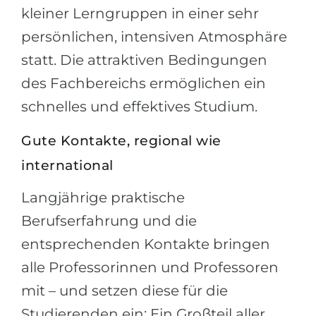
kleiner Lerngruppen in einer sehr
Беларусь
Наши студенты успешно поступают в
persönlichen, intensiven Atmosphäre
Другая страна
statt. Die attraktiven Bedingungen
КОНСУЛЬТАЦИЯ!
ЗАПИСАТЬСЯ НА КОНСУЛЬТАЦИЮ
des Fachbereichs ermöglichen ein
schnelles und effektives Studium.
Gute Kontakte, regional wie
international
Langjährige praktische
Berufserfahrung und die
entsprechenden Kontakte bringen
alle Professorinnen und Professoren
mit – und setzen diese für die
Studierenden ein: Ein Großteil aller