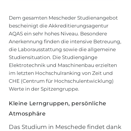
Города
ПОСТУПАЕМ НА...
ПРОФЕССИИ
Dem gesamten Mescheder Studienangebot
Медицина
Профессии
bescheinigt die Akkreditierungsagentur
Инженерия
AQAS ein sehr hohes Niveau. Besondere
Специальности
Anerkennung finden die intensive Betreuung,
Физика
Примеры вакансий
die Laborausstattung sowie die allgemeine
Менеджмент
Studiensituation. Die Studiengänge
КАРЬЕРНОЕ ОРИЕНТИРОВАНИЕ
Другая специальность
Elektrotechnik und Maschinenbau erzielten
im letzten Hochschulranking von Zeit und
ПОСТУПАЕМ ИЗ...
Тест Голланда
CHE (Centrum für Hochschulentwicklung)
Россия
Тест Карта Интересов
Werte in der Spitzengruppe.
Украина
Тест RIASEC
Kleine Lerngruppen, persönliche
Казахстан
Успех
на
Atmosphäre
Азербайджан
100%
Das Studium in Meschede findet dank
Армения