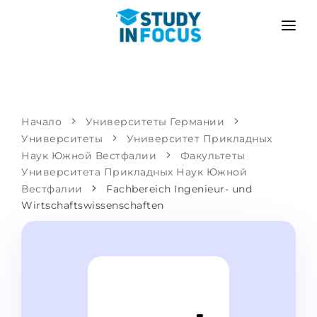
ПРОГРАММЫ
ВУЗЫ
ПОСТУПЛЕНИЕ
Университеты
СЦЕНАРИЙ
МЕТОДИКА
Начало
Университеты Германии
Университеты
Бакалавриат и магистратура
Университет Прикладных
Поступить после школы
УСЛУГИ
Наук Южной Вестфалии
Факультеты
Подготовительные курсы при вузе
Перевод из вуза
Университета Прикладных Наук Южной
Вестфалии
Fachbereich Ingenieur- und
Пропедевтика
Магистратура в Германии
Wirtschaftswissenschaften
Второе высшее
ЯЗЫКОВЫЕ ШКОЛЫ
Родителям
Языковые школы
С гарантией зачисления
Языковые курсы
ПОСТУПАЕМ В...
Онлайн уроки языка