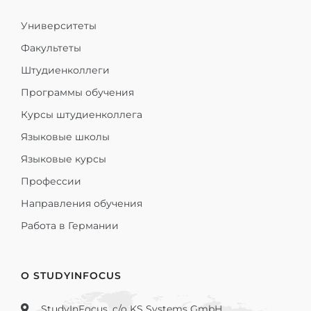
Университеты
Факультеты
Штудиенколлеги
Программы обучения
Курсы штудиенколлега
Языковые школы
Языковые курсы
Профессии
Направления обучения
Работа в Германии
О STUDYINFOCUS
StudyInFocus, c/o KS Systems GmbH,