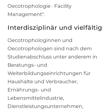
Oecotrophologie · Facility
Беларусь
Наши студенты успешно поступают в
Management".
Другая страна
КОНСУЛЬТАЦИЯ!
ЗАПИСАТЬСЯ НА КОНСУЛЬТАЦИЮ
Interdisziplinär und vielfältig
Oecotrophologinnen und
Oecotrophologen sind nach dem
Studienabschluss unter anderem in
Beratungs- und
Weiterbildungseinrichtungen für
Haushalte und Verbraucher,
Ernährungs- und
Lebensmittelindustrie,
Dienstleistungsunternehmen,