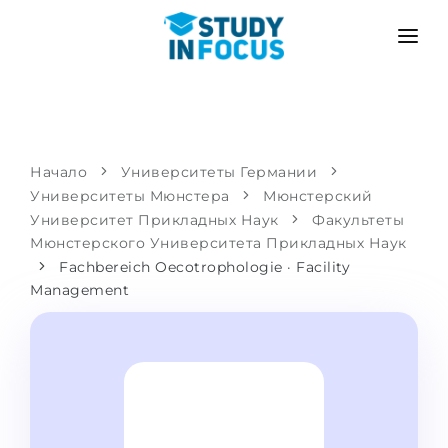
ПРОГРАММЫ
ВУЗЫ
ПОСТУПЛЕНИЕ
Университеты
СЦЕНАРИЙ
МЕТОДИКА
Начало
Университеты Германии
Университеты Мюнстера
Бакалавриат и магистратура
Мюнстерский
Поступить после школы
УСЛУГИ
Университет Прикладных Наук
Факультеты
Подготовительные курсы при вузе
Перевод из вуза
Мюнстерского Университета Прикладных Наук
Fachbereich Oecotrophologie · Facility
Пропедевтика
Магистратура в Германии
Management
Второе высшее
ЯЗЫКОВЫЕ ШКОЛЫ
Родителям
Языковые школы
С гарантией зачисления
Языковые курсы
ПОСТУПАЕМ В...
Онлайн уроки языка