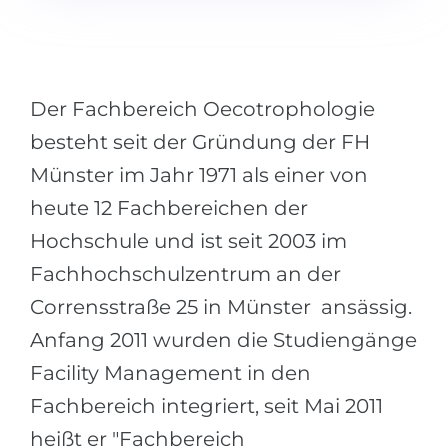
Города
ПОСТУПАЕМ НА...
ПРОФЕССИИ
Медицина
Профессии
Der Fachbereich Oecotrophologie
Инженерия
Специальности
besteht seit der Gründung der FH
Физика
Примеры вакансий
Münster im Jahr 1971 als einer von
Менеджмент
heute 12 Fachbereichen der
КАРЬЕРНОЕ ОРИЕНТИРОВАНИЕ
Другая специальность
Hochschule und ist seit 2003 im
ПОСТУПАЕМ ИЗ...
Тест Голланда
Fachhochschulzentrum an der
Россия
Тест Карта Интересов
Corrensstraße 25 in Münster ansässig.
Украина
Тест RIASEC
Anfang 2011 wurden die Studiengänge
Казахстан
Успех
на
Facility Management in den
Азербайджан
Fachbereich integriert, seit Mai 2011
100%
heißt er "Fachbereich
Армения