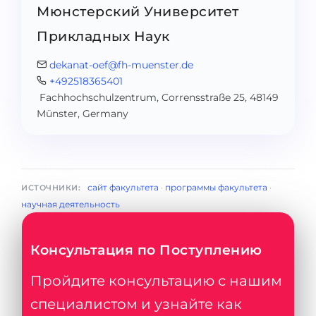
Мюнстерский Университет
Прикладных Наук
dekanat-oef@fh-muenster.de
+492518365401
Fachhochschulzentrum, Corrensstraße 25, 48149
Münster, Germany
сайт факультета
·
программы факультета
·
ИСТОЧНИКИ:
научная деятельность
Консультация по Поступлению
Пройдите консультацию с нашим
специалистом и узнайте как