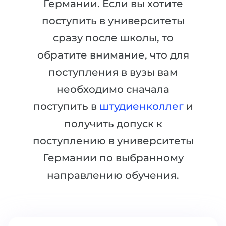
Германии. Если вы хотите
Города
ПОСТУПАЕМ НА...
поступить в университеты
ПРОФЕССИИ
сразу после школы, то
Медицина
Профессии
обратите внимание, что для
Инженерия
Специальности
поступления в вузы вам
Физика
Примеры вакансий
необходимо сначала
Менеджмент
поступить в
штудиенколлег
и
КАРЬЕРНОЕ ОРИЕНТИРОВАНИЕ
Другая специальность
получить допуск к
ПОСТУПАЕМ ИЗ...
Тест Голланда
поступлению в университеты
Россия
Тест Карта Интересов
Германии по выбранному
Украина
Тест RIASEC
направлению обучения.
Казахстан
Успех
на
Азербайджан
100%
Армения