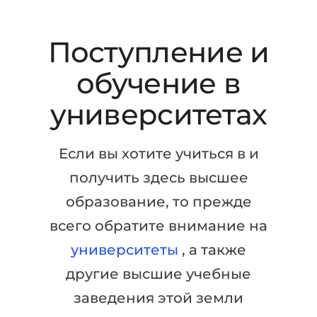
Штудиенколлег
Языковая виза
Бакалавриат
ШТУДИЕНКОЛЛЕГ
Поступление и
Магистратура
Штудиенколлеги
обучение в
Второе Высшее
Курсы штудиенколлег
университетах
ПОСТУПАЕМ ПОСЛЕ...
Freshman / Foundation
Школы 11 классов
Подготовка к вузу
Если вы хотите учиться в и
Школы 12 классов (NIS)
Подготовка к штудиенколлег
получить здесь высшее
Колледжа
Специальные курсы
образование, то прежде
IB-Diploma
Математика
всего обратите внимание на
1 курса
Портфолио
университеты
, а также
2-3 курса
ГЕОГРАФИЯ
другие высшие учебные
Бакалавриата
Земли
заведения этой земли
Магистратуры