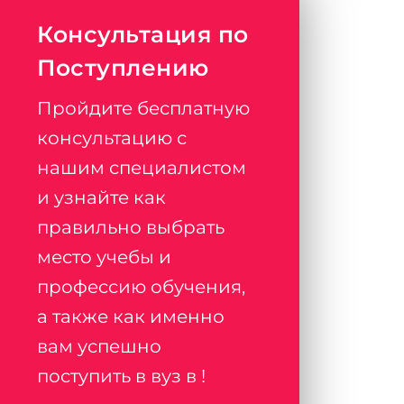
Консультация по
Поступлению
Пройдите бесплатную
консультацию с
нашим специалистом
и узнайте как
правильно выбрать
место учебы и
профессию обучения,
а также как именно
вам успешно
поступить в вуз в !