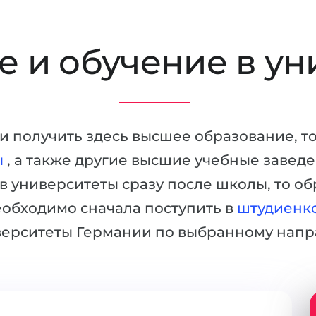
 и обучение в ун
в и получить здесь высшее образование, т
ы
, а также другие высшие учебные завед
 в университеты сразу после школы, то об
еобходимо сначала поступить в
штудиенк
верситеты Германии по выбранному напр