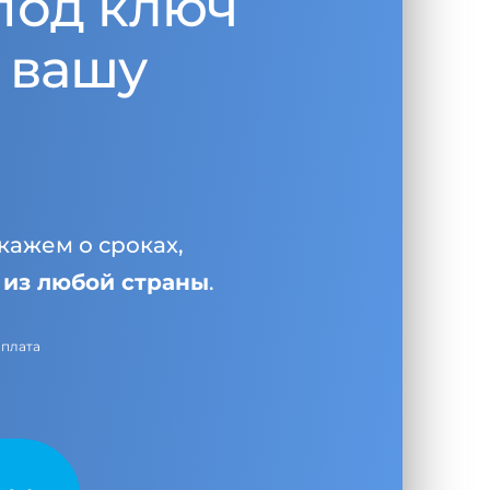
под ключ
 вашу
кажем о сроках,
и
из любой страны
.
оплата