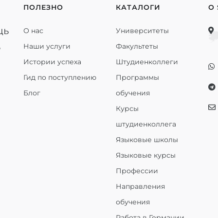
ПОЛЕЗНО
КАТАЛОГИ
О
щь
О нас
Университеты
ь
Наши услуги
Факультеты
Истории успеха
Штудиенколлеги
Гид по поступлению
Программы
Блог
обучения
Курсы
штудиенколлега
Языковые школы
Языковые курсы
Профессии
Направления
обучения
Работа в Германии