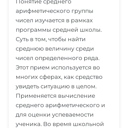
Понятие среднего
Города
арифметического группы
ПОСТУПАЕМ НА...
ПРОФЕССИИ
чисел изучается в рамках
Медицина
Профессии
программы средней школы.
Инженерия
Специальности
Суть в том, чтобы найти
Физика
Примеры вакансий
среднюю величину среди
Менеджмент
чисел определенного ряда.
КАРЬЕРНОЕ ОРИЕНТИРОВАНИЕ
Другая специальность
Этот прием используется во
ПОСТУПАЕМ ИЗ...
Тест Голланда
многих сферах, как средство
Россия
Тест Карта Интересов
увидеть ситуацию в целом.
Украина
Применяется вычисление
Тест RIASEC
среднего арифметического и
Казахстан
Успех
на
для оценки успеваемости
Азербайджан
100%
ученика. Во время школьной
Армения