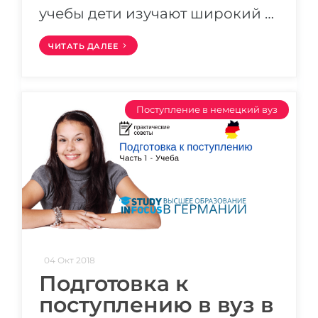
учебы дети изучают широкий …
Беларусь
Наши студенты успешно поступают в
Другая страна
ЧИТАТЬ ДАЛЕЕ
КОНСУЛЬТАЦИЯ!
ЗАПИСАТЬСЯ НА КОНСУЛЬТАЦИЮ
Поступление в немецкий вуз
04 Окт 2018
Подготовка к
поступлению в вуз в