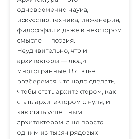
Города
одновременно наука,
ПОСТУПАЕМ НА...
ПРОФЕССИИ
искусство, техника, инженерия,
Медицина
Профессии
философия и даже в некотором
Инженерия
Специальности
смысле — поэзия.
Физика
Примеры вакансий
Неудивительно, что и
Менеджмент
архитекторы — люди
КАРЬЕРНОЕ ОРИЕНТИРОВАНИЕ
Другая специальность
многогранные. В статье
ПОСТУПАЕМ ИЗ...
разберемся, что надо сделать,
Тест Голланда
чтобы стать архитектором, как
Россия
Тест Карта Интересов
стать архитектором с нуля, и
Украина
Тест RIASEC
как стать успешным
Казахстан
Успех
на
архитектором, а не просто
Азербайджан
100%
одним из тысяч рядовых
Армения