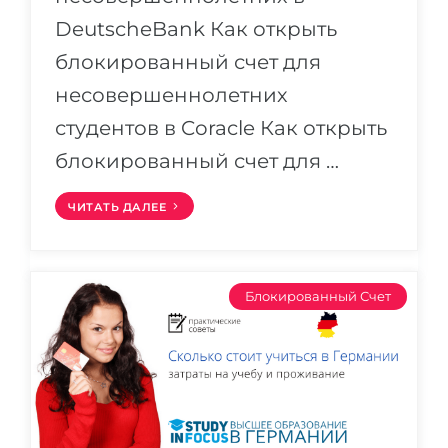
Беларусь
DeutscheBank Как открыть
Наши студенты успешно поступают в
блокированный счет для
Другая страна
КОНСУЛЬТАЦИЯ!
несовершеннолетних
ЗАПИСАТЬСЯ НА КОНСУЛЬТАЦИЮ
студентов в Coracle Как открыть
блокированный счет для …
ЧИТАТЬ ДАЛЕЕ
Блокированный Счет