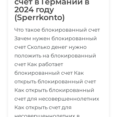
счет в Германии в
Города
2024 году
ПОСТУПАЕМ НА...
ПРОФЕССИИ
(Sperrkonto)
Медицина
Профессии
Инженерия
Что такое блокированный счет
Специальности
Зачем нужен блокированный
Физика
Примеры вакансий
счет Сколько денег нужно
Менеджмент
положить на блокированный
КАРЬЕРНОЕ ОРИЕНТИРОВАНИЕ
Другая специальность
счет Как работает
ПОСТУПАЕМ ИЗ...
Тест Голланда
блокированный счет Как
Россия
Тест Карта Интересов
открыть блокированный счет
Украина
Тест RIASEC
Как открыть блокированный
Казахстан
Успех
на
счет для несовершеннолетних
Азербайджан
100%
Как открыть счет для
Армения
несовершеннолетних в