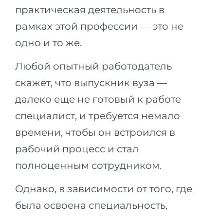
Города
практическая деятельность в
ПОСТУПАЕМ НА...
ПРОФЕССИИ
рамках этой профессии — это не
Медицина
Профессии
одно и то же.
Инженерия
Специальности
Любой опытный работодатель
Физика
Примеры вакансий
скажет, что выпускник вуза —
Менеджмент
далеко еще не готовый к работе
КАРЬЕРНОЕ ОРИЕНТИРОВАНИЕ
Другая специальность
специалист, и требуется немало
ПОСТУПАЕМ ИЗ...
Тест Голланда
времени, чтобы он встроился в
Россия
Тест Карта Интересов
рабочий процесс и стал
Украина
Тест RIASEC
полноценным сотрудником.
Казахстан
Успех
на
Однако, в зависимости от того, где
Азербайджан
100%
была освоена специальность,
Армения