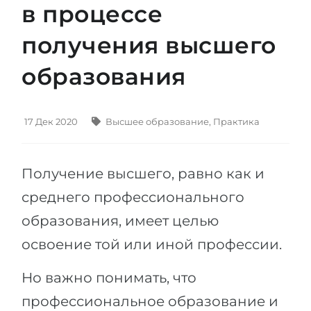
в процессе
Штудиенколлег
Языковая виза
Бакалавриат
получения высшего
ШТУДИЕНКОЛЛЕГ
Магистратура
Штудиенколлеги
образования
Второе Высшее
Курсы штудиенколлег
ПОСТУПАЕМ ПОСЛЕ...
Freshman / Foundation
17 Дек 2020
Высшее образование
,
Практика
Школы 11 классов
Подготовка к вузу
Школы 12 классов (NIS)
Подготовка к штудиенколлег
Получение высшего, равно как и
Колледжа
Специальные курсы
среднего профессионального
IB-Diploma
Математика
образования, имеет целью
1 курса
Портфолио
освоение той или иной профессии.
2-3 курса
ГЕОГРАФИЯ
Но важно понимать, что
Бакалавриата
Земли
профессиональное образование и
Магистратуры