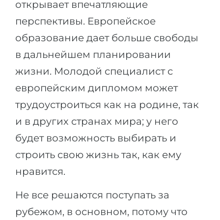
открывает впечатляющие
Города
ПОСТУПАЕМ НА...
перспективы. Европейское
ПРОФЕССИИ
образование дает больше свободы
Медицина
Профессии
в дальнейшем планировании
Инженерия
Специальности
жизни. Молодой специалист с
Физика
Примеры вакансий
европейским дипломом может
Менеджмент
трудоустроиться как на родине, так
КАРЬЕРНОЕ ОРИЕНТИРОВАНИЕ
Другая специальность
и в других странах мира; у него
ПОСТУПАЕМ ИЗ...
Тест Голланда
будет возможность выбирать и
Россия
Тест Карта Интересов
строить свою жизнь так, как ему
Украина
Тест RIASEC
нравится.
Казахстан
Успех
на
Не все решаются поступать за
Азербайджан
100%
рубежом, в основном, потому что
Армения