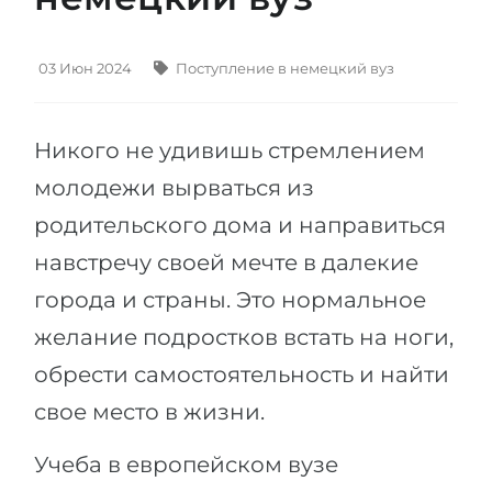
Штудиенколлег
Языковая виза
Бакалавриат
ШТУДИЕНКОЛЛЕГ
03 Июн 2024
Поступление в немецкий вуз
Магистратура
Штудиенколлеги
Второе Высшее
Курсы штудиенколлег
Никого не удивишь стремлением
ПОСТУПАЕМ ПОСЛЕ...
Freshman / Foundation
молодежи вырваться из
Школы 11 классов
Подготовка к вузу
родительского дома и направиться
Школы 12 классов (NIS)
Подготовка к штудиенколлег
навстречу своей мечте в далекие
Колледжа
города и страны. Это нормальное
Специальные курсы
IB-Diploma
желание подростков встать на ноги,
Математика
обрести самостоятельность и найти
1 курса
Портфолио
свое место в жизни.
2-3 курса
ГЕОГРАФИЯ
Бакалавриата
Земли
Учеба в европейском вузе
Магистратуры