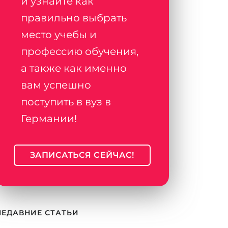
и узнайте как
правильно выбрать
место учебы и
профессию обучения,
а также как именно
вам успешно
поступить в вуз в
Германии!
ЗАПИСАТЬСЯ СЕЙЧАС!
НЕДАВНИЕ СТАТЬИ