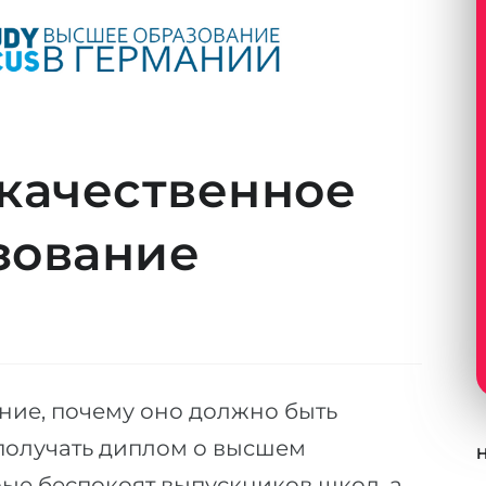
качественное
зование
ние, почему оно должно быть
получать диплом о высшем
ые беспокоят выпускников школ, а