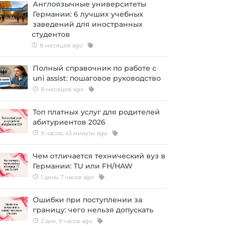
Англоязычные университеты
Германии: 6 лучших учебных
заведений для иностранных
студентов
8 месяцев ago
Полный справочник по работе с
uni assist: пошаговое руководство
8 месяцев ago
Топ платных услуг для родителей
абитуриентов 2026
9 часов, 43 минуты ago
Чем отличается технический вуз в
Германии: TU или FH/HAW
1 день, 7 часов ago
Ошибки при поступлении за
границу: чего нельзя допускать
2 дня, 9 часов ago