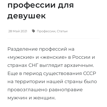
профессии для
Штудиенколлег
Языковая виза
Бакалавриат
девушек
ШТУДИЕНКОЛЛЕГ
Магистратура
Штудиенколлеги
Второе Высшее
Курсы штудиенколлег
28 Май 2021
Профессии
,
Статьи
ПОСТУПАЕМ ПОСЛЕ...
Freshman / Foundation
Школы 11 классов
Подготовка к вузу
Разделение профессий на
Школы 12 классов (NIS)
Подготовка к штудиенколлег
«мужские» и «женские» в России и
Колледжа
странах СНГ выглядит архаичным.
Специальные курсы
IB-Diploma
Еще в период существования СССР
Математика
на территории нашей страны было
1 курса
Портфолио
провозглашено равноправие
2-3 курса
ГЕОГРАФИЯ
мужчин и женщин.
Бакалавриата
Земли
Магистратуры