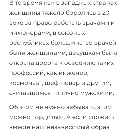
В то время как в западных странах
Города
ПОСТУПАЕМ НА...
женщины тяжело боролись в 20
ПРОФЕССИИ
веке за право работать врачами и
Медицина
Профессии
инженерами, в союзных
Инженерия
Специальности
республиках большинство врачей
Физика
Примеры вакансий
были женщинами; девушкам была
Менеджмент
открыта дорога к освоению таких
КАРЬЕРНОЕ ОРИЕНТИРОВАНИЕ
Другая специальность
профессий, как инженер,
ПОСТУПАЕМ ИЗ...
Тест Голланда
космонавт, шеф-повар и другим,
Россия
Тест Карта Интересов
считавшимся типично мужскими.
Украина
Тест RIASEC
Об этом не нужно забывать, этим
Казахстан
Успех
на
можно гордиться. А если сложить
Азербайджан
100%
вместе наш независимый образ
Армения