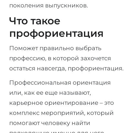
Города
поколения выпускников.
ПОСТУПАЕМ НА...
ПРОФЕССИИ
Что такое
Медицина
Профессии
профориентация
Инженерия
Специальности
Физика
Примеры вакансий
Поможет правильно выбрать
Менеджмент
профессию, в которой захочется
КАРЬЕРНОЕ ОРИЕНТИРОВАНИЕ
Другая специальность
остаться навсегда, профориентация.
ПОСТУПАЕМ ИЗ...
Тест Голланда
Профессиональная ориентация
Россия
Тест Карта Интересов
или, как ее еще называют,
Украина
Тест RIASEC
карьерное ориентирование – это
Казахстан
Успех
на
комплекс мероприятий, который
Азербайджан
100%
помогают человеку найти
Армения