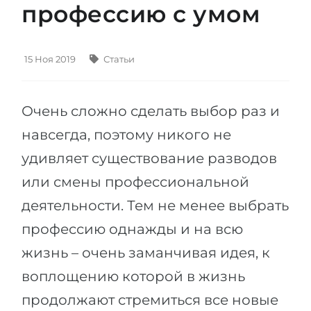
профессию с умом
Штудиенколлег
Языковая виза
Бакалавриат
ШТУДИЕНКОЛЛЕГ
Магистратура
15 Ноя 2019
Статьи
Штудиенколлеги
Второе Высшее
Курсы штудиенколлег
Очень сложно сделать выбор раз и
ПОСТУПАЕМ ПОСЛЕ...
Freshman / Foundation
навсегда, поэтому никого не
Школы 11 классов
Подготовка к вузу
удивляет существование разводов
Школы 12 классов (NIS)
Подготовка к штудиенколлег
или смены профессиональной
Колледжа
Специальные курсы
деятельности. Тем не менее выбрать
IB-Diploma
Математика
профессию однажды и на всю
1 курса
Портфолио
жизнь – очень заманчивая идея, к
2-3 курса
ГЕОГРАФИЯ
воплощению которой в жизнь
Бакалавриата
Земли
продолжают стремиться все новые
Магистратуры