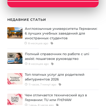
НЕДАВНИЕ СТАТЬИ
Англоязычные университеты Германии:
6 лучших учебных заведений для
иностранных студентов
8 месяцев ago
Полный справочник по работе с uni
assist: пошаговое руководство
8 месяцев ago
Топ платных услуг для родителей
абитуриентов 2026
11 часов, 7 минут ago
Чем отличается технический вуз в
Германии: TU или FH/HAW
1 день, 8 часов ago