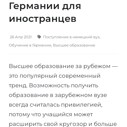
Германии для
Штудиенколлег
Языковая виза
Бакалавриат
иностранцев
ШТУДИЕНКОЛЛЕГ
Магистратура
Штудиенколлеги
Второе Высшее
Курсы штудиенколлег
26 Апр 2021
Поступление в немецкий вуз
,
ПОСТУПАЕМ ПОСЛЕ...
Обучение в Германии
,
Высшее образование
Freshman / Foundation
Школы 11 классов
Подготовка к вузу
Высшее образование за рубежом —
Школы 12 классов (NIS)
Подготовка к штудиенколлег
это популярный современный
Колледжа
Специальные курсы
тренд. Возможность получить
IB-Diploma
Математика
образование в зарубежном вузе
1 курса
Портфолио
всегда считалась привилегией,
2-3 курса
ГЕОГРАФИЯ
потому что учащийся может
Бакалавриата
Земли
расширить свой кругозор и больше
Магистратуры