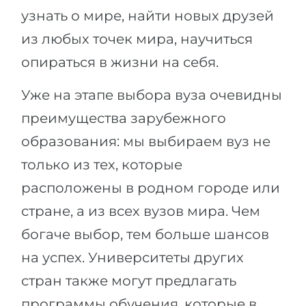
Города
узнать о мире, найти новых друзей
ПОСТУПАЕМ НА...
ПРОФЕССИИ
из любых точек мира, научиться
Медицина
Профессии
опираться в жизни на себя.
Инженерия
Специальности
Уже на этапе выбора вуза очевидны
Физика
Примеры вакансий
преимущества зарубежного
Менеджмент
образования: мы выбираем вуз не
КАРЬЕРНОЕ ОРИЕНТИРОВАНИЕ
Другая специальность
только из тех, которые
ПОСТУПАЕМ ИЗ...
Тест Голланда
расположены в родном городе или
Россия
Тест Карта Интересов
стране, а из всех вузов мира. Чем
Украина
Тест RIASEC
богаче выбор, тем больше шансов
Казахстан
Успех
на
на успех. Университеты других
Азербайджан
100%
стран также могут предлагать
Армения
программы обучения, которые в