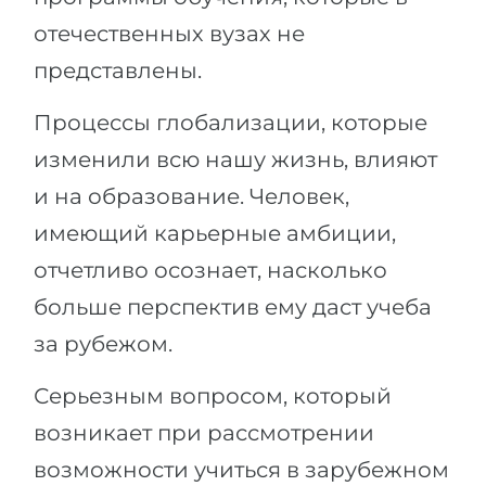
Беларусь
отечественных вузах не
Наши студенты успешно поступают в
представлены.
Другая страна
КОНСУЛЬТАЦИЯ!
ЗАПИСАТЬСЯ НА КОНСУЛЬТАЦИЮ
Процессы глобализации, которые
изменили всю нашу жизнь, влияют
и на образование. Человек,
имеющий карьерные амбиции,
отчетливо осознает, насколько
больше перспектив ему даст учеба
за рубежом.
Серьезным вопросом, который
возникает при рассмотрении
возможности учиться в зарубежном