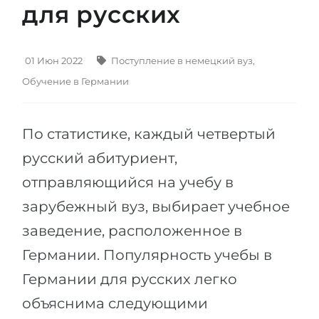
для русских
Штудиенколлег
Языковая виза
Бакалавриат
ШТУДИЕНКОЛЛЕГ
Магистратура
01 Июн 2022
Поступление в немецкий вуз
,
Штудиенколлеги
Обучение в Германии
Второе Высшее
Курсы штудиенколлег
ПОСТУПАЕМ ПОСЛЕ...
Freshman / Foundation
По статистике, каждый четвертый
Школы 11 классов
Подготовка к вузу
русский абитуриент,
Школы 12 классов (NIS)
Подготовка к штудиенколлег
отправляющийся на учебу в
Колледжа
Специальные курсы
зарубежный вуз, выбирает учебное
IB-Diploma
Математика
заведение, расположенное в
1 курса
Портфолио
Германии. Популярность учебы в
2-3 курса
ГЕОГРАФИЯ
Германии для русских легко
Бакалавриата
Земли
объяснима следующими
Магистратуры