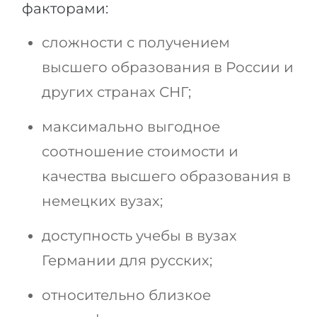
Города
факторами:
ПОСТУПАЕМ НА...
ПРОФЕССИИ
сложности с получением
Медицина
Профессии
высшего образования в России и
Инженерия
Специальности
других странах СНГ;
Физика
Примеры вакансий
максимально выгодное
Менеджмент
соотношение стоимости и
КАРЬЕРНОЕ ОРИЕНТИРОВАНИЕ
Другая специальность
качества высшего образования в
ПОСТУПАЕМ ИЗ...
Тест Голланда
немецких вузах;
Россия
Тест Карта Интересов
Украина
доступность учебы в вузах
Тест RIASEC
Германии для русских;
Казахстан
Успех
на
Азербайджан
100%
относительно близкое
Армения