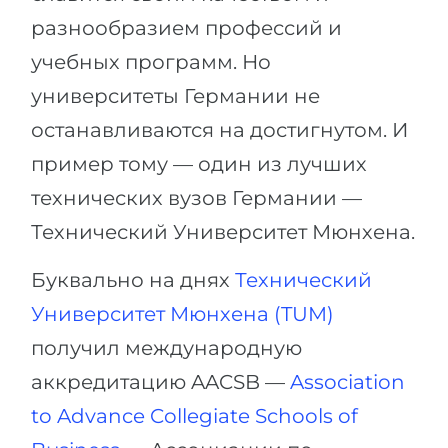
Города
разнообразием профессий и
ПОСТУПАЕМ НА...
ПРОФЕССИИ
учебных программ. Но
Медицина
Профессии
университеты Германии не
Инженерия
Специальности
останавливаются на достигнутом. И
Физика
Примеры вакансий
пример тому — один из лучших
Менеджмент
технических вузов Германии —
КАРЬЕРНОЕ ОРИЕНТИРОВАНИЕ
Другая специальность
Технический Университет Мюнхена.
ПОСТУПАЕМ ИЗ...
Тест Голланда
Буквально на днях
Технический
Россия
Тест Карта Интересов
Университет Мюнхена (TUM)
Украина
Тест RIASEC
получил международную
Казахстан
Успех
на
аккредитацию AACSB —
Association
Азербайджан
100%
to Advance Collegiate Schools of
Армения