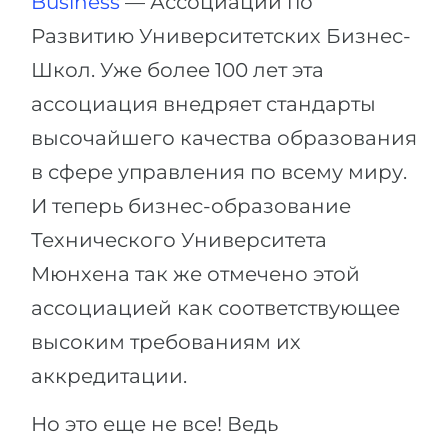
Business
— Ассоциации по
Беларусь
Развитию Университетских Бизнес-
Наши студенты успешно поступают в
Другая страна
Школ. Уже более 100 лет эта
КОНСУЛЬТАЦИЯ!
ассоциация внедряет стандарты
ЗАПИСАТЬСЯ НА КОНСУЛЬТАЦИЮ
высочайшего качества образования
в сфере управления по всему миру.
И теперь бизнес-образование
Технического Университета
Мюнхена так же отмечено этой
ассоциацией как соответствующее
высоким требованиям их
аккредитации.
Но это еще не все! Ведь