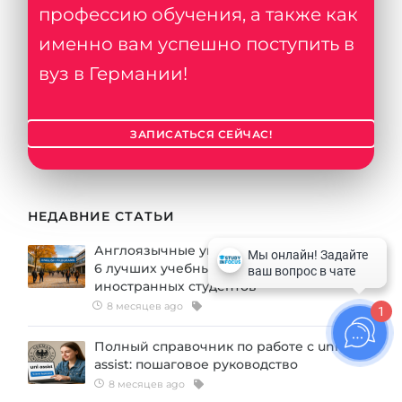
профессию обучения, а также как
именно вам успешно поступить в
вуз в Германии!
ЗАПИСАТЬСЯ СЕЙЧАС!
НЕДАВНИЕ СТАТЬИ
Англоязычные университеты Германии:
6 лучших учебных заведений для
иностранных студентов
8 месяцев ago
1
Полный справочник по работе с uni
assist: пошаговое руководство
8 месяцев ago