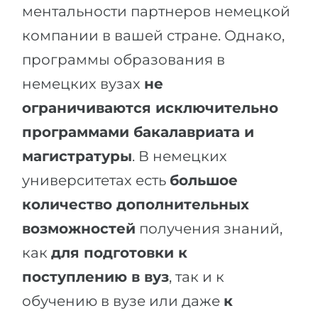
ментальности партнеров немецкой
Беларусь
Наши студенты успешно поступают в
компании в вашей стране. Однако,
Другая страна
программы образования в
КОНСУЛЬТАЦИЯ!
ЗАПИСАТЬСЯ НА КОНСУЛЬТАЦИЮ
немецких вузах
не
ограничиваются исключительно
программами бакалавриата и
магистратуры
. В немецких
университетах есть
большое
количество дополнительных
возможностей
получения знаний,
как
для подготовки к
поступлению в вуз
, так и к
обучению в вузе или даже
к