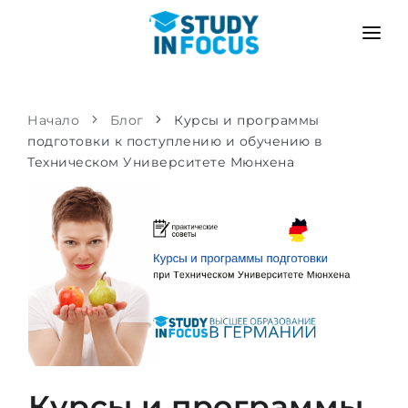
ПРОГРАММЫ
ВУЗЫ
ПОСТУПЛЕНИЕ
Начало
Блог
Курсы и программы
подготовки к поступлению и обучению в
Университеты
СЦЕНАРИЙ
МЕТОДИКА
Техническом Университете Мюнхена
Бакалавриат и магистратура
Поступить после школы
УСЛУГИ
Подготовительные курсы при вузе
Перевод из вуза
Пропедевтика
Магистратура в Германии
Второе высшее
ЯЗЫКОВЫЕ ШКОЛЫ
Родителям
Языковые школы
С гарантией зачисления
Языковые курсы
ПОСТУПАЕМ В...
Онлайн уроки языка
Курсы и программы