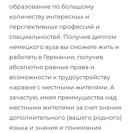
Города
образование по большому
ПОСТУПАЕМ НА...
ПРОФЕССИИ
количеству интересных и
Медицина
Профессии
перспективных профессий и
Инженерия
Специальности
специальностей. Получив диплом
Физика
Примеры вакансий
немецкого вуза вы сможете жить и
Менеджмент
работать в Германии, получив
КАРЬЕРНОЕ ОРИЕНТИРОВАНИЕ
Другая специальность
абсолютно равные права и
возможности к трудоустройству
ПОСТУПАЕМ ИЗ...
Тест Голланда
наравне с местными жителями. А
Россия
Тест Карта Интересов
зачастую, имея преимущества над
Украина
Тест RIASEC
местными жителями за счет знания
Казахстан
Успех
на
дополнительного (вашего родного)
Азербайджан
100%
языка и знания и понимания
Армения