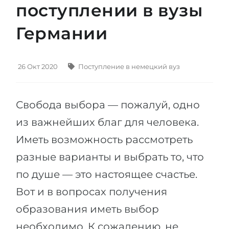
поступлении в вузы
Штудиенколлег
Языковая виза
Бакалавриат
Германии
ШТУДИЕНКОЛЛЕГ
Магистратура
Штудиенколлеги
Второе Высшее
Курсы штудиенколлег
26 Окт 2020
Поступление в немецкий вуз
ПОСТУПАЕМ ПОСЛЕ...
Freshman / Foundation
Школы 11 классов
Подготовка к вузу
Свобода выбора — пожалуй, одно
Школы 12 классов (NIS)
Подготовка к штудиенколлег
из важнейших благ для человека.
Колледжа
Иметь возможность рассмотреть
Специальные курсы
IB-Diploma
разные варианты и выбрать то, что
Математика
по душе — это настоящее счастье.
1 курса
Портфолио
Вот и в вопросах получения
2-3 курса
ГЕОГРАФИЯ
образования иметь выбор
Бакалавриата
Земли
необходимо. К сожалению, не
Магистратуры