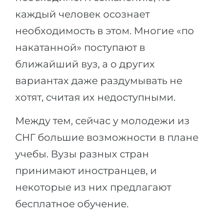
Города
каждый человек осознает
ПОСТУПАЕМ НА...
ПРОФЕССИИ
необходимость в этом. Многие «по
Медицина
Профессии
накатанной» поступают в
Инженерия
Специальности
ближайший вуз, а о других
Физика
Примеры вакансий
вариантах даже раздумывать не
Менеджмент
хотят, считая их недоступными.
КАРЬЕРНОЕ ОРИЕНТИРОВАНИЕ
Другая специальность
Между тем, сейчас у молодежи из
ПОСТУПАЕМ ИЗ...
Тест Голланда
СНГ большие возможности в плане
Россия
Тест Карта Интересов
учебы. Вузы разных стран
Украина
Тест RIASEC
принимают иностранцев, и
Казахстан
Успех
на
некоторые из них предлагают
Азербайджан
100%
бесплатное обучение.
Армения