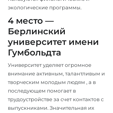
Беларусь
экологические программы.
Наши студенты успешно поступают в
Другая страна
4 место —
КОНСУЛЬТАЦИЯ!
ЗАПИСАТЬСЯ НА КОНСУЛЬТАЦИЮ
Берлинский
университет имени
Гумбольдта
Университет уделяет огромное
внимание активным, талантливым и
творческим молодым людям , а в
последующем помогает в
трудоустройстве за счет контактов с
выпускниками. Значительная их