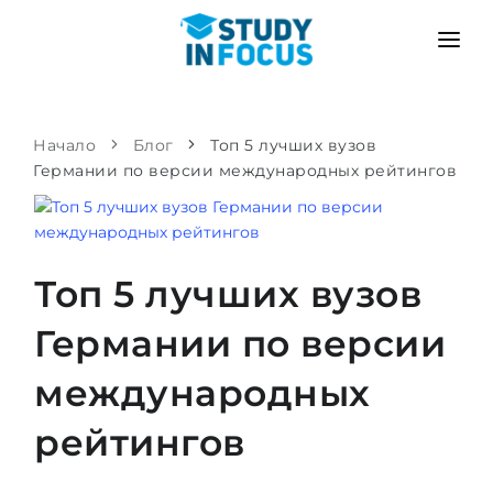
ПРОГРАММЫ
ВУЗЫ
ПОСТУПЛЕНИЕ
Начало
Блог
Топ 5 лучших вузов
Германии по версии международных рейтингов
Университеты
СЦЕНАРИЙ
МЕТОДИКА
Бакалавриат и магистратура
Поступить после школы
УСЛУГИ
Подготовительные курсы при вузе
Перевод из вуза
Топ 5 лучших вузов
Пропедевтика
Магистратура в Германии
Германии по версии
Второе высшее
ЯЗЫКОВЫЕ ШКОЛЫ
международных
Родителям
Языковые школы
С гарантией зачисления
Языковые курсы
рейтингов
ПОСТУПАЕМ В...
Онлайн уроки языка