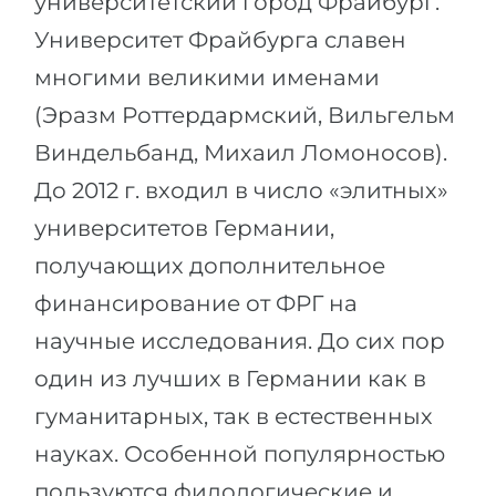
университетский город Фрайбург.
Города
Университет Фрайбурга славен
ПОСТУПАЕМ НА...
ПРОФЕССИИ
многими великими именами
Медицина
Профессии
(Эразм Роттердармский, Вильгельм
Инженерия
Специальности
Виндельбанд, Михаил Ломоносов).
Физика
Примеры вакансий
До 2012 г. входил в число «элитных»
Менеджмент
университетов Германии,
КАРЬЕРНОЕ ОРИЕНТИРОВАНИЕ
Другая специальность
получающих дополнительное
ПОСТУПАЕМ ИЗ...
Тест Голланда
финансирование от ФРГ на
Россия
Тест Карта Интересов
научные исследования. До сих пор
Украина
Тест RIASEC
один из лучших в Германии как в
Казахстан
Успех
на
гуманитарных, так в естественных
Азербайджан
100%
науках. Особенной популярностью
Армения
пользуются филологические и