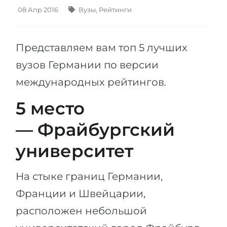
Штудиенколлег
Языковая виза
08 Апр 2016
Вузы
,
Рейтинги
Бакалавриат
ШТУДИЕНКОЛЛЕГ
Магистратура
Штудиенколлеги
Представляем вам топ 5 лучших
Второе Высшее
вузов Германии по версии
Курсы штудиенколлег
ПОСТУПАЕМ ПОСЛЕ...
международных рейтингов.
Freshman / Foundation
Школы 11 классов
Подготовка к вузу
5 место
Школы 12 классов (NIS)
Подготовка к штудиенколлег
— Фрайбургский
Колледжа
Специальные курсы
университет
IB-Diploma
Математика
1 курса
Портфолио
На стыке границ Германии,
2-3 курса
Франции и Швейцарии,
ГЕОГРАФИЯ
Бакалавриата
расположен небольшой
Земли
Магистратуры