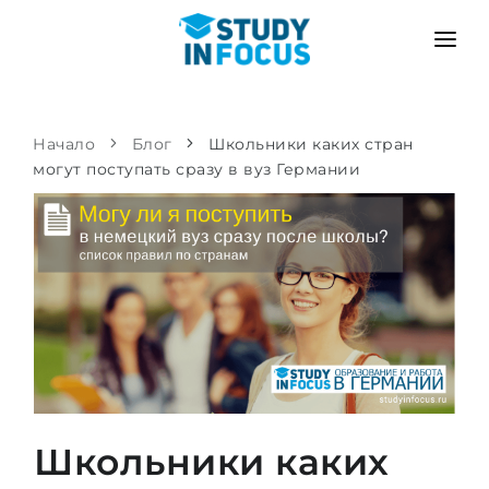
ПРОГРАММЫ
ВУЗЫ
ПОСТУПЛЕНИЕ
Начало
Блог
Школьники каких стран
могут поступать сразу в вуз Германии
Университеты
СЦЕНАРИЙ
МЕТОДИКА
Бакалавриат и магистратура
Поступить после школы
УСЛУГИ
Подготовительные курсы при вузе
Перевод из вуза
Пропедевтика
Магистратура в Германии
Второе высшее
ЯЗЫКОВЫЕ ШКОЛЫ
Родителям
Языковые школы
С гарантией зачисления
Языковые курсы
Школьники каких
ПОСТУПАЕМ В...
Онлайн уроки языка