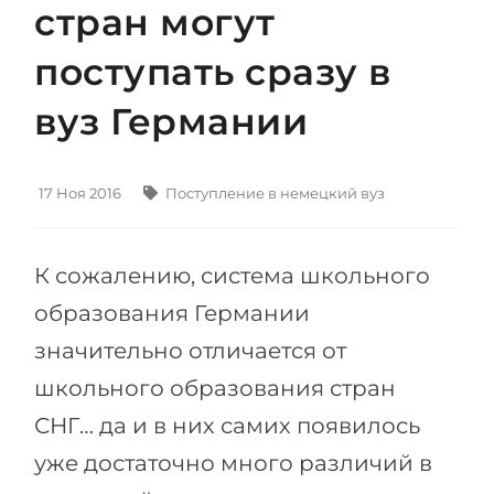
стран могут
Штудиенколлег
Языковая виза
Бакалавриат
поступать сразу в
ШТУДИЕНКОЛЛЕГ
Магистратура
Штудиенколлеги
вуз Германии
Второе Высшее
Курсы штудиенколлег
ПОСТУПАЕМ ПОСЛЕ...
Freshman / Foundation
17 Ноя 2016
Поступление в немецкий вуз
Школы 11 классов
Подготовка к вузу
Школы 12 классов (NIS)
Подготовка к штудиенколлег
К сожалению, система школьного
Колледжа
Специальные курсы
образования Германии
IB-Diploma
Математика
значительно отличается от
1 курса
Портфолио
школьного образования стран
2-3 курса
ГЕОГРАФИЯ
СНГ… да и в них самих появилось
Бакалавриата
уже достаточно много различий в
Земли
Магистратуры