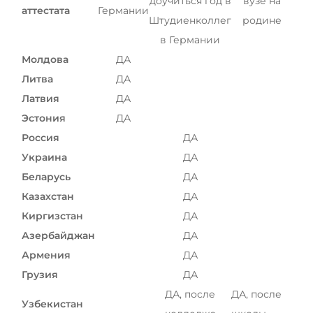
доучиться год в
вузе на
аттестата
Германии
Беларусь
Штудиенколлег
родине
Наши студенты успешно поступают в
в Германии
Другая страна
КОНСУЛЬТАЦИЯ!
Молдова
ДА
ЗАПИСАТЬСЯ НА КОНСУЛЬТАЦИЮ
Литва
ДА
Латвия
ДА
Эстония
ДА
Россия
ДА
Украина
ДА
Беларусь
ДА
Казахстан
ДА
Киргизстан
ДА
Азербайджан
ДА
Армения
ДА
Грузия
ДА
ДА, после
ДА, после
Узбекистан