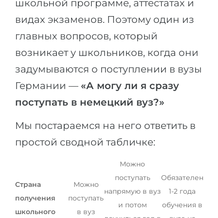
школьной программе, аттестатах и
Города
видах экзаменов. Поэтому один из
ПОСТУПАЕМ НА...
ПРОФЕССИИ
главных вопросов, который
Медицина
Профессии
возникает у школьников, когда они
Инженерия
Специальности
задумываются о поступлении в вузы
Физика
Примеры вакансий
Германии —
«А могу ли я сразу
Менеджмент
поступать в немецкий вуз?»
КАРЬЕРНОЕ ОРИЕНТИРОВАНИЕ
Другая специальность
Мы постараемся на него ответить в
ПОСТУПАЕМ ИЗ...
Тест Голланда
простой сводной табличке:
Россия
Тест Карта Интересов
Украина
Тест RIASEC
Можно
поступать
Обязателен
Казахстан
Успех
на
Страна
Можно
напрямую в вуз
1-2 года
Азербайджан
100%
получения
поступать
и потом
обучения в
школьного
в вуз
Армения