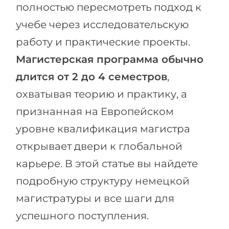
Города
полностью пересмотреть подход к
ПОСТУПАЕМ НА...
учебе через исследовательскую
ПРОФЕССИИ
Медицина
работу и практические проекты.
Профессии
Инженерия
Магистерская программа обычно
Специальности
Физика
длится от 2 до 4 семестров
,
Примеры вакансий
охватывая теорию и практику, а
Менеджмент
КАРЬЕРНОЕ ОРИЕНТИРОВАНИЕ
признанная на Европейском
Другая специальность
уровне квалификация магистра
ПОСТУПАЕМ ИЗ...
Тест Голланда
открывает двери к глобальной
Россия
Тест Карта Интересов
карьере. В этой статье вы найдете
Украина
Тест RIASEC
подробную структуру немецкой
Казахстан
Успех
на
магистратуры и все шаги для
Азербайджан
100%
успешного поступления.
Армения