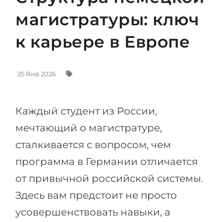
Штудиенколлег
Языковая виза
магистратуры: ключ
Бакалавриат
ШТУДИЕНКОЛЛЕГ
к карьере в Европе
Магистратура
Штудиенколлеги
Второе Высшее
Курсы штудиенколлег
25 Янв 2026
ПОСТУПАЕМ ПОСЛЕ...
Freshman / Foundation
Школы 11 классов
Подготовка к вузу
Каждый студент из России,
Школы 12 классов (NIS)
Подготовка к штудиенколлег
мечтающий о магистратуре,
Колледжа
Специальные курсы
сталкивается с вопросом, чем
IB-Diploma
Математика
программа в Германии отличается
1 курса
Портфолио
от привычной российской системы.
2-3 курса
ГЕОГРАФИЯ
Здесь вам предстоит не просто
Бакалавриата
Земли
усовершенствовать навыки, а
Магистратуры