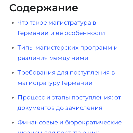
Содержание
Беларусь
Наши студенты успешно поступают в
Другая страна
Что такое магистратура в
КОНСУЛЬТАЦИЯ!
ЗАПИСАТЬСЯ НА КОНСУЛЬТАЦИЮ
Германии и её особенности
Типы магистерских программ и
различия между ними
Требования для поступления в
магистратуру Германии
Процесс и этапы поступления: от
документов до зачисления
Финансовые и бюрократические
нюансы для поступающих