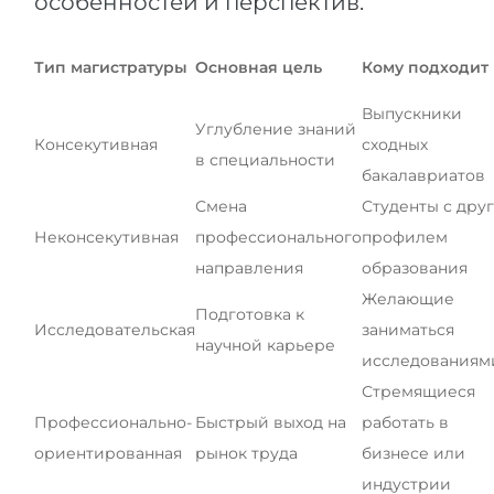
особенностей и перспектив.
Тип магистратуры
Основная цель
Кому подходит
Выпускники
Углубление знаний
Консекутивная
сходных
в специальности
бакалавриатов
Смена
Студенты с дру
Неконсекутивная
профессионального
профилем
направления
образования
Желающие
Подготовка к
Исследовательская
заниматься
научной карьере
исследованиям
Стремящиеся
Профессионально-
Быстрый выход на
работать в
ориентированная
рынок труда
бизнесе или
индустрии