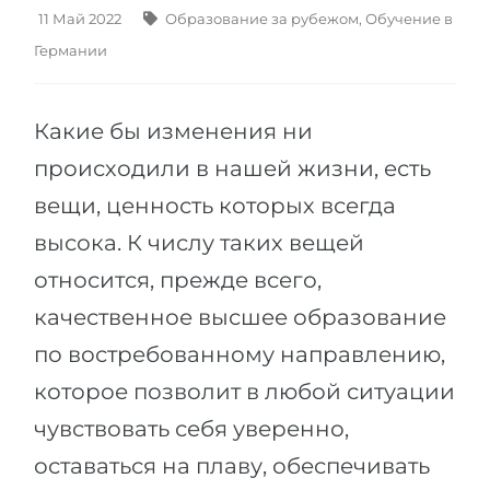
Штудиенколлег
Языковая виза
11 Май 2022
Образование за рубежом
,
Обучение в
Бакалавриат
Германии
ШТУДИЕНКОЛЛЕГ
Магистратура
Штудиенколлеги
Какие бы изменения ни
Второе Высшее
Курсы штудиенколлег
происходили в нашей жизни, есть
ПОСТУПАЕМ ПОСЛЕ...
Freshman / Foundation
вещи, ценность которых всегда
Школы 11 классов
Подготовка к вузу
высока. К числу таких вещей
Школы 12 классов (NIS)
Подготовка к штудиенколлег
относится, прежде всего,
Колледжа
Специальные курсы
качественное высшее образование
IB-Diploma
Математика
по востребованному направлению,
1 курса
Портфолио
которое позволит в любой ситуации
2-3 курса
ГЕОГРАФИЯ
чувствовать себя уверенно,
Бакалавриата
Земли
оставаться на плаву, обеспечивать
Магистратуры