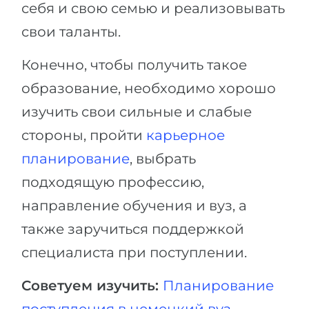
Города
себя и свою семью и реализовывать
ПОСТУПАЕМ НА...
свои таланты.
ПРОФЕССИИ
Медицина
Профессии
Конечно, чтобы получить такое
Инженерия
Специальности
образование, необходимо хорошо
Физика
Примеры вакансий
изучить свои сильные и слабые
Менеджмент
стороны, пройти
карьерное
КАРЬЕРНОЕ ОРИЕНТИРОВАНИЕ
Другая специальность
планирование
, выбрать
ПОСТУПАЕМ ИЗ...
подходящую профессию,
Тест Голланда
Россия
направление обучения и вуз, а
Тест Карта Интересов
также заручиться поддержкой
Украина
Тест RIASEC
специалиста при поступлении.
Казахстан
Успех
на
Азербайджан
100%
Советуем изучить:
Планирование
Армения