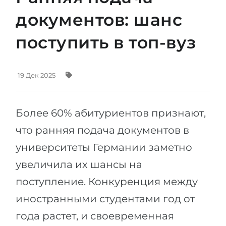
Штудиенколлег
Языковая виза
документов: шанс
Бакалавриат
ШТУДИЕНКОЛЛЕГ
поступить в топ-вуз
Магистратура
Штудиенколлеги
Второе Высшее
Курсы штудиенколлег
19 Дек 2025
ПОСТУПАЕМ ПОСЛЕ...
Freshman / Foundation
Школы 11 классов
Подготовка к вузу
Более 60% абитуриентов признают,
Школы 12 классов (NIS)
Подготовка к штудиенколлег
что ранняя подача документов в
Колледжа
Специальные курсы
университеты Германии заметно
IB-Diploma
Математика
увеличила их шансы на
1 курса
Портфолио
поступление. Конкуренция между
2-3 курса
ГЕОГРАФИЯ
иностранными студентами год от
Бакалавриата
Земли
года растет, и своевременная
Магистратуры