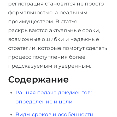
Города
регистрация становится не просто
ПОСТУПАЕМ НА...
формальностью, а реальным
ПРОФЕССИИ
Медицина
преимуществом. В статье
Профессии
Инженерия
раскрываются актуальные сроки,
Специальности
Физика
возможные ошибки и надежные
Примеры вакансий
стратегии, которые помогут сделать
Менеджмент
КАРЬЕРНОЕ ОРИЕНТИРОВАНИЕ
процесс поступления более
Другая специальность
предсказуемым и уверенным.
ПОСТУПАЕМ ИЗ...
Тест Голланда
Содержание
Россия
Тест Карта Интересов
Украина
Тест RIASEC
Ранняя подача документов:
Казахстан
Успех
на
определение и цели
Азербайджан
100%
Виды сроков и особенности
Армения