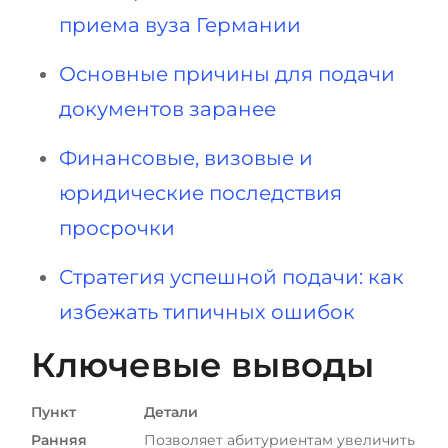
приема вуза Германии
Беларусь
Наши студенты успешно поступают в
Другая страна
Основные причины для подачи
КОНСУЛЬТАЦИЯ!
ЗАПИСАТЬСЯ НА КОНСУЛЬТАЦИЮ
документов заранее
Финансовые, визовые и
юридические последствия
просрочки
Стратегия успешной подачи: как
избежать типичных ошибок
Ключевые выводы
Пункт
Детали
Ранняя
Позволяет абитуриентам увеличить