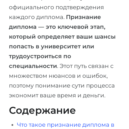
Города
официального подтверждения
ПОСТУПАЕМ НА...
ПРОФЕССИИ
каждого диплома.
Признание
Медицина
Профессии
диплома — это ключевой этап,
Инженерия
Специальности
который определяет ваши шансы
Физика
Примеры вакансий
попасть в университет или
Менеджмент
трудоустроиться по
КАРЬЕРНОЕ ОРИЕНТИРОВАНИЕ
Другая специальность
специальности
. Этот путь связан с
ПОСТУПАЕМ ИЗ...
множеством нюансов и ошибок,
Тест Голланда
поэтому понимание сути процесса
Россия
Тест Карта Интересов
экономит ваше время и деньги.
Украина
Тест RIASEC
Казахстан
Успех
на
Содержание
Азербайджан
100%
Что такое признание диплома в
Армения