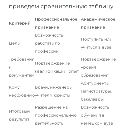
приведем сравнительную таблицу:
Профессиональное
Академическое
Критерий
признание
признание
Возможность
Поступить или
Цель
работать по
учиться в вузе
профессии
Требования
Подтверждение
Подтверждение
к
уровня
квалификации, опыт
документам
образования
Абитуриенты
Кому
Врачи, инженеры,
магистратуры,
необходимо
учителя, юристы
бакалавры
Разрешение на
Возможность
Итоговый
профессиональную
обучения в
результат
деятельность
немецком вузе