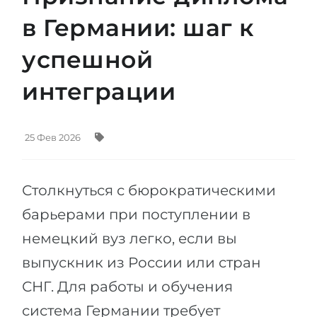
Штудиенколлег
Языковая виза
в Германии: шаг к
Бакалавриат
ШТУДИЕНКОЛЛЕГ
успешной
Магистратура
Штудиенколлеги
интеграции
Второе Высшее
Курсы штудиенколлег
ПОСТУПАЕМ ПОСЛЕ...
Freshman / Foundation
Школы 11 классов
25 Фев 2026
Подготовка к вузу
Школы 12 классов (NIS)
Подготовка к штудиенколлег
Столкнуться с бюрократическими
Колледжа
Специальные курсы
барьерами при поступлении в
IB-Diploma
Математика
немецкий вуз легко, если вы
1 курса
Портфолио
выпускник из России или стран
2-3 курса
ГЕОГРАФИЯ
СНГ. Для работы и обучения
Бакалавриата
Земли
система Германии требует
Магистратуры