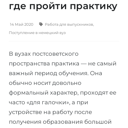
где пройти практику
Штудиенколлег
Языковая виза
Бакалавриат
ШТУДИЕНКОЛЛЕГ
Магистратура
14 Май 2020
Работа для выпускников
,
Штудиенколлеги
Поступление в немецкий вуз
Второе Высшее
Курсы штудиенколлег
ПОСТУПАЕМ ПОСЛЕ...
Freshman / Foundation
В вузах постсоветского
Школы 11 классов
Подготовка к вузу
пространства практика — не самый
Школы 12 классов (NIS)
Подготовка к штудиенколлег
важный период обучения. Она
Колледжа
Специальные курсы
обычно носит довольно
IB-Diploma
Математика
формальный характер, проходят ее
1 курса
Портфолио
часто «для галочки», а при
2-3 курса
ГЕОГРАФИЯ
устройстве на работу после
Бакалавриата
Земли
получения образования большой
Магистратуры