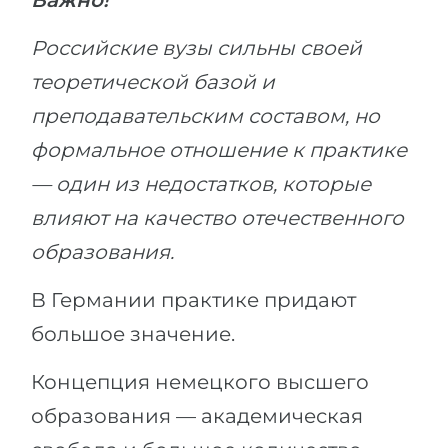
Важно!
Беларусь
Наши студенты успешно поступают в
Российские вузы сильны своей
Другая страна
теоретической базой и
КОНСУЛЬТАЦИЯ!
ЗАПИСАТЬСЯ НА КОНСУЛЬТАЦИЮ
преподавательским составом, но
формальное отношение к практике
— один из недостатков, которые
влияют на качество отечественного
образования.
В Германии практике придают
большое значение.
Концепция немецкого высшего
образования — академическая