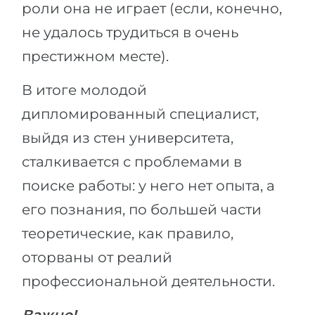
Города
роли она не играет (если, конечно,
ПОСТУПАЕМ НА...
не удалось трудиться в очень
ПРОФЕССИИ
Медицина
престижном месте).
Профессии
Инженерия
Специальности
В итоге молодой
Физика
Примеры вакансий
дипломированный специалист,
Менеджмент
выйдя из стен университета,
КАРЬЕРНОЕ ОРИЕНТИРОВАНИЕ
Другая специальность
сталкивается с проблемами в
ПОСТУПАЕМ ИЗ...
поиске работы: у него нет опыта, а
Тест Голланда
Россия
его познания, по большей части
Тест Карта Интересов
теоретические, как правило,
Украина
Тест RIASEC
оторваны от реалий
Казахстан
Успех
на
профессиональной деятельности.
Азербайджан
100%
Армения