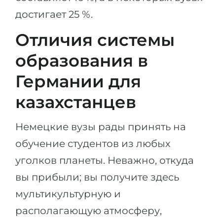
Города
достигает 25 %.
ПОСТУПАЕМ НА...
ПРОФЕССИИ
Отличия системы
Медицина
Профессии
Инженерия
образования в
Специальности
Физика
Германии для
Примеры вакансий
Менеджмент
казахстанцев
КАРЬЕРНОЕ ОРИЕНТИРОВАНИЕ
Другая специальность
Немецкие вузы рады принять на
ПОСТУПАЕМ ИЗ...
Тест Голланда
обучение студентов из любых
Россия
Тест Карта Интересов
уголков планеты. Неважно, откуда
Украина
Тест RIASEC
вы прибыли; вы получите здесь
Казахстан
Успех
на
мультикультурную и
Азербайджан
100%
располагающую атмосферу,
Армения