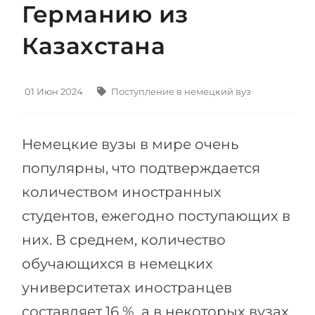
Германию из
Штудиенколлег
Языковая виза
Бакалавриат
Казахстана
ШТУДИЕНКОЛЛЕГ
Магистратура
Штудиенколлеги
Второе Высшее
Курсы штудиенколлег
01 Июн 2024
Поступление в немецкий вуз
ПОСТУПАЕМ ПОСЛЕ...
Freshman / Foundation
Школы 11 классов
Подготовка к вузу
Немецкие вузы в мире очень
Школы 12 классов (NIS)
Подготовка к штудиенколлег
популярны, что подтверждается
Колледжа
количеством иностранных
Специальные курсы
IB-Diploma
студентов, ежегодно поступающих в
Математика
них. В среднем, количество
1 курса
Портфолио
обучающихся в немецких
2-3 курса
ГЕОГРАФИЯ
университетах иностранцев
Бакалавриата
Земли
составляет 16 %, а в некоторых вузах
Магистратуры