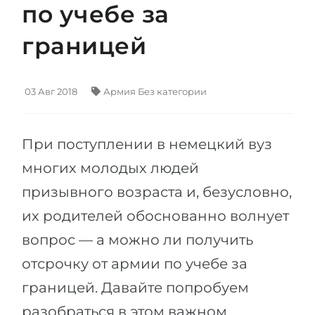
по учебе за
Штудиенколлег
Языковая виза
Бакалавриат
границей
ШТУДИЕНКОЛЛЕГ
Магистратура
Штудиенколлеги
Второе Высшее
Курсы штудиенколлег
03 Авг 2018
Армия
Без категории
ПОСТУПАЕМ ПОСЛЕ...
Freshman / Foundation
Школы 11 классов
Подготовка к вузу
При поступлении в немецкий вуз
Школы 12 классов (NIS)
Подготовка к штудиенколлег
многих молодых людей
Колледжа
призывного возраста и, безусловно,
Специальные курсы
IB-Diploma
их родителей обоснованно волнует
Математика
вопрос — а можно ли получить
1 курса
Портфолио
отсрочку от армии по учебе за
2-3 курса
ГЕОГРАФИЯ
границей. Давайте попробуем
Бакалавриата
Земли
разобраться в этом важном
Магистратуры