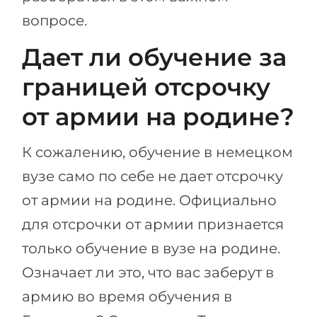
Города
вопросе.
ПОСТУПАЕМ НА...
ПРОФЕССИИ
Дает ли обучение за
Медицина
Профессии
Инженерия
границей отсрочку
Специальности
Физика
от армии на родине?
Примеры вакансий
Менеджмент
К сожалению, обучение в немецком
КАРЬЕРНОЕ ОРИЕНТИРОВАНИЕ
Другая специальность
вузе само по себе не дает отсрочку
ПОСТУПАЕМ ИЗ...
Тест Голланда
от армии на родине. Официально
Россия
Тест Карта Интересов
для отсрочки от армии признается
Украина
Тест RIASEC
только обучение в вузе на родине.
Казахстан
Успех
на
Означает ли это, что вас заберут в
Азербайджан
100%
армию во время обучения в
Армения