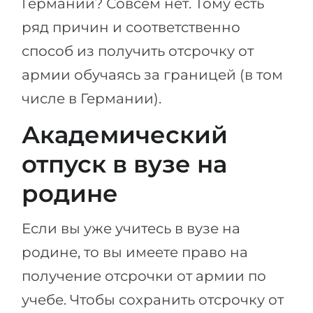
Германии? Совсем нет. Тому есть
Беларусь
ряд причин и соответственно
Наши студенты успешно поступают в
Другая страна
способ из получить отсрочку от
КОНСУЛЬТАЦИЯ!
ЗАПИСАТЬСЯ НА КОНСУЛЬТАЦИЮ
армии обучаясь за границей (в том
числе в Германии).
Академический
отпуск в вузе на
родине
Если вы уже учитесь в вузе на
родине, то вы имеете право на
получение отсрочки от армии по
учебе. Чтобы сохранить отсрочку от