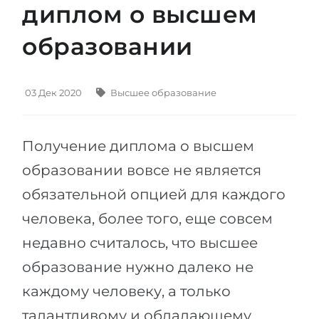
диплом о высшем
Штудиенколлег
Языковая виза
Бакалавриат
образовании
ШТУДИЕНКОЛЛЕГ
Магистратура
Штудиенколлеги
Второе Высшее
Курсы штудиенколлег
03 Дек 2020
Высшее образование
ПОСТУПАЕМ ПОСЛЕ...
Freshman / Foundation
Школы 11 классов
Подготовка к вузу
Получение диплома о высшем
Школы 12 классов (NIS)
Подготовка к штудиенколлег
образовании вовсе не является
Колледжа
обязательной опцией для каждого
Специальные курсы
IB-Diploma
человека, более того, еще совсем
Математика
недавно считалось, что высшее
1 курса
Портфолио
образование нужно далеко не
2-3 курса
ГЕОГРАФИЯ
каждому человеку, а только
Бакалавриата
Земли
талантливому и обладающему
Магистратуры