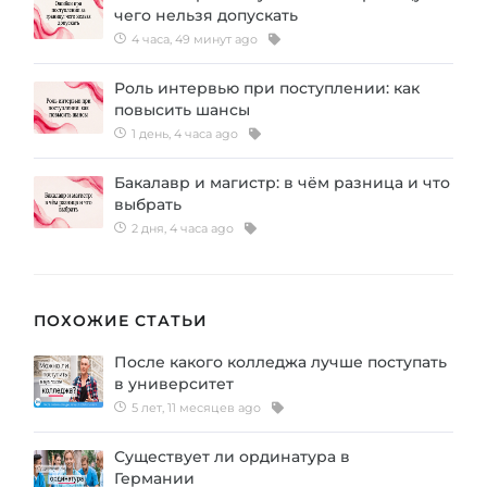
чего нельзя допускать
4 часа, 49 минут ago
Роль интервью при поступлении: как
повысить шансы
1 день, 4 часа ago
Бакалавр и магистр: в чём разница и что
выбрать
2 дня, 4 часа ago
ПОХОЖИЕ СТАТЬИ
После какого колледжа лучше поступать
в университет
5 лет, 11 месяцев ago
Существует ли ординатура в
Германии