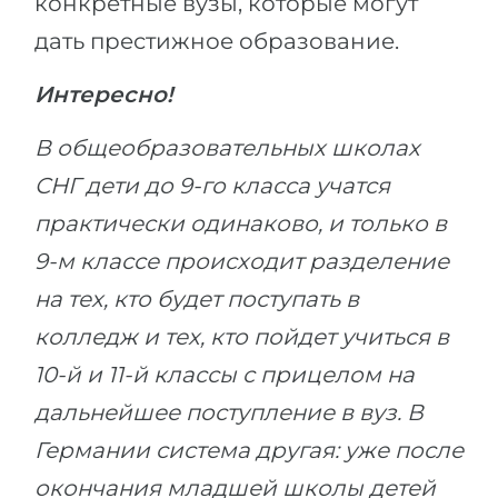
конкретные вузы, которые могут
Беларусь
дать престижное образование.
Наши студенты успешно поступают в
Другая страна
Интересно!
КОНСУЛЬТАЦИЯ!
ЗАПИСАТЬСЯ НА КОНСУЛЬТАЦИЮ
В общеобразовательных школах
СНГ дети до 9-го класса учатся
практически одинаково, и только в
9-м классе происходит разделение
на тех, кто будет поступать в
колледж и тех, кто пойдет учиться в
10-й и 11-й классы с прицелом на
дальнейшее поступление в вуз. В
Германии система другая: уже после
окончания младшей школы детей