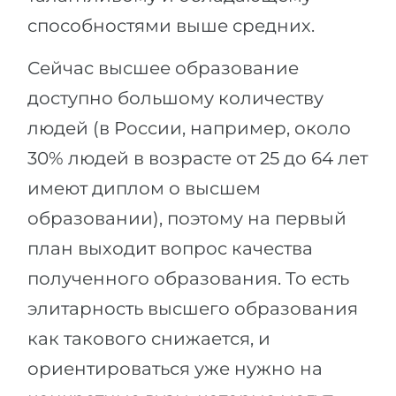
Города
способностями выше средних.
ПОСТУПАЕМ НА...
ПРОФЕССИИ
Сейчас высшее образование
Медицина
Профессии
доступно большому количеству
Инженерия
Специальности
людей (в России, например, около
Физика
Примеры вакансий
30% людей в возрасте от 25 до 64 лет
Менеджмент
имеют диплом о высшем
КАРЬЕРНОЕ ОРИЕНТИРОВАНИЕ
Другая специальность
образовании), поэтому на первый
ПОСТУПАЕМ ИЗ...
Тест Голланда
план выходит вопрос качества
Россия
Тест Карта Интересов
полученного образования. То есть
Украина
Тест RIASEC
элитарность высшего образования
Казахстан
Успех
на
как такового снижается, и
Азербайджан
100%
ориентироваться уже нужно на
Армения