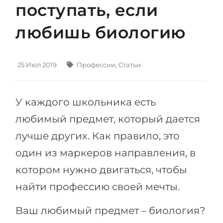
поступать, если
Штудиенколлег
Языковая виза
Бакалавриат
любишь биологию
ШТУДИЕНКОЛЛЕГ
Магистратура
Штудиенколлеги
Второе Высшее
Курсы штудиенколлег
25 Июл 2019
Профессии
,
Статьи
ПОСТУПАЕМ ПОСЛЕ...
Freshman / Foundation
Школы 11 классов
Подготовка к вузу
У каждого школьника есть
Школы 12 классов (NIS)
Подготовка к штудиенколлег
любимый предмет, который дается
Колледжа
лучше других. Как правило, это
Специальные курсы
IB-Diploma
один из маркеров направления, в
Математика
котором нужно двигаться, чтобы
1 курса
Портфолио
найти профессию своей мечты.
2-3 курса
ГЕОГРАФИЯ
Бакалавриата
Земли
Ваш любимый предмет – биология?
Магистратуры