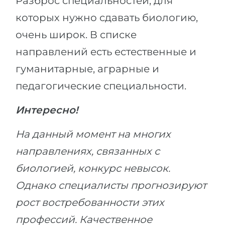
Разброс специальностей, для
Беларусь
которых нужно сдавать биологию,
Наши студенты успешно поступают в
Другая страна
очень широк. В списке
КОНСУЛЬТАЦИЯ!
направлений есть естественные и
ЗАПИСАТЬСЯ НА КОНСУЛЬТАЦИЮ
гуманитарные, аграрные и
педагогические специальности.
Интересно!
На данный момент на многих
направлениях, связанных с
биологией, конкурс невысок.
Однако специалисты прогнозируют
рост востребованности этих
профессий. Качественное