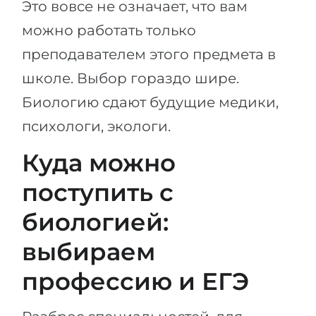
Это вовсе не означает, что вам
Города
ПОСТУПАЕМ НА...
можно работать только
ПРОФЕССИИ
преподавателем этого предмета в
Медицина
Профессии
школе. Выбор гораздо шире.
Инженерия
Специальности
Биологию сдают будущие медики,
Физика
Примеры вакансий
психологи, экологи.
Менеджмент
КАРЬЕРНОЕ ОРИЕНТИРОВАНИЕ
Другая специальность
Куда можно
ПОСТУПАЕМ ИЗ...
поступить с
Тест Голланда
Россия
Тест Карта Интересов
биологией:
Украина
Тест RIASEC
выбираем
Казахстан
Успех
на
профессию и ЕГЭ
Азербайджан
100%
Армения